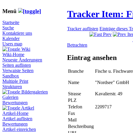
Menü
Tracker Item: 
Startseite
Suche
Tracker auflisten
Einträge dieses T
Kontaktiere uns
Kalender
Users map
Betrachten
Wiki
Wiki-Home
Eintrag ansehen
Neueste Änderungen
Seiten auflisten
Verwaiste Seiten
Branche
Fische u. Fischware
Sandbox
Multiple Print
Name
"Nordsee" GmbH
Strukturen
Bildergalerien
Strasse
Kavalierstr. 49
Galerien
PLZ
Bewertungen
Telefon
2209717
Artikel
Fax
Artikel-Home
Artikel auflisten
Mail
Bewertungen
Beschreibung
Artikel einreichen
URL