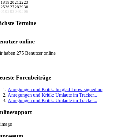
18
19
20
21
22
23
25
26
27
28
29
30
01
02
03
04
05
06
ächste Termine
enutzer online
r haben 275 Benutzer online
eueste Forenbeiträge
Anregungen und Kritik: Im glad I now signed up
Anregungen und Kritik: Umlaute im Tracker...
Anregungen und Kritik: Umlaute im Tracker...
nlinesupport
mpressum