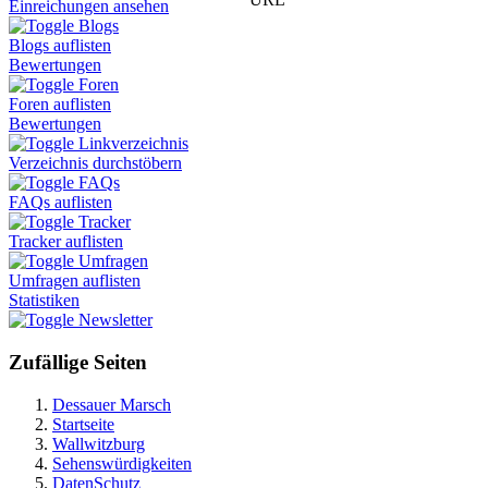
Einreichungen ansehen
Blogs
Blogs auflisten
Bewertungen
Foren
Foren auflisten
Bewertungen
Linkverzeichnis
Verzeichnis durchstöbern
FAQs
FAQs auflisten
Tracker
Tracker auflisten
Umfragen
Umfragen auflisten
Statistiken
Newsletter
Zufällige Seiten
Dessauer Marsch
Startseite
Wallwitzburg
Sehenswürdigkeiten
DatenSchutz