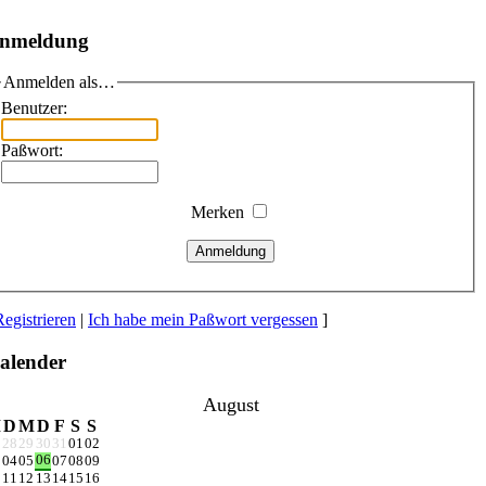
nmeldung
Anmelden als…
Benutzer:
Paßwort:
Merken
Anmeldung
Registrieren
|
Ich habe mein Paßwort vergessen
]
alender
August
M
D
M
D
F
S
S
28
29
30
31
01
02
06
04
05
07
08
09
11
12
13
14
15
16