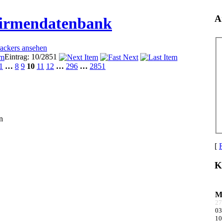
A
Firmendatenbank
rackers ansehen
Eintrag: 10/2851
1
…
8
9
10
11
12
…
296
…
2851
n
[
K
27
03
10