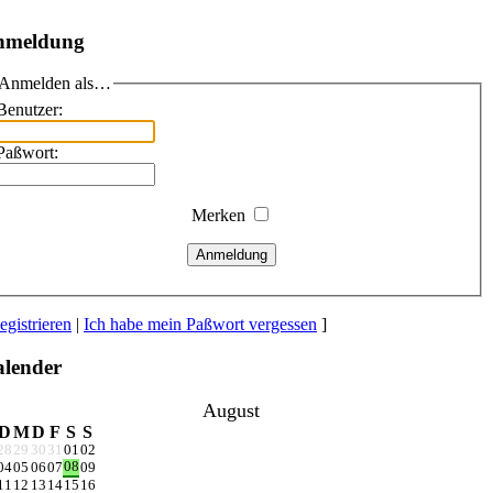
nmeldung
Anmelden als…
Benutzer:
Paßwort:
Merken
Anmeldung
egistrieren
|
Ich habe mein Paßwort vergessen
]
lender
August
D
M
D
F
S
S
28
29
30
31
01
02
08
04
05
06
07
09
11
12
13
14
15
16