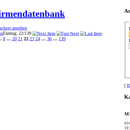
A
Firmendatenbank
rackers ansehen
Eintrag: 22/139
…
8
…
20
21
22
23
24
…
36
…
139
[
R
Ka
M
27
03
10