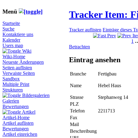
Menü
Tracker Item: 
Startseite
Suche
Tracker auflisten
Einträge dieses T
Kontaktiere uns
Kalender
1
Users map
Betrachten
Wiki
Wiki-Home
Eintrag ansehen
Neueste Änderungen
Seiten auflisten
Verwaiste Seiten
Branche
Fertigbau
Sandbox
Multiple Print
Name
Hebel Haus
Strukturen
Bildergalerien
Strasse
Stephanweg 14
Galerien
PLZ
Bewertungen
Telefon
2211713
Artikel
Fax
Artikel-Home
Artikel auflisten
Mail
Bewertungen
Beschreibung
Artikel einreichen
URL