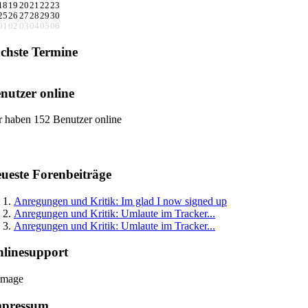
18
19
20
21
22
23
25
26
27
28
29
30
01
02
03
04
05
06
chste Termine
nutzer online
r haben 152 Benutzer online
ueste Forenbeiträge
Anregungen und Kritik: Im glad I now signed up
Anregungen und Kritik: Umlaute im Tracker...
Anregungen und Kritik: Umlaute im Tracker...
linesupport
mpressum