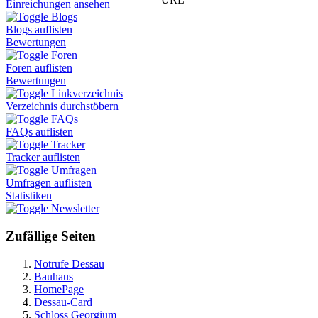
Einreichungen ansehen
Blogs
Blogs auflisten
Bewertungen
Foren
Foren auflisten
Bewertungen
Linkverzeichnis
Verzeichnis durchstöbern
FAQs
FAQs auflisten
Tracker
Tracker auflisten
Umfragen
Umfragen auflisten
Statistiken
Newsletter
Zufällige Seiten
Notrufe Dessau
Bauhaus
HomePage
Dessau-Card
Schloss Georgium