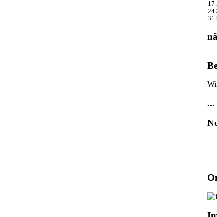
17
24
31
nä
Be
Wi
...
Ne
On
I