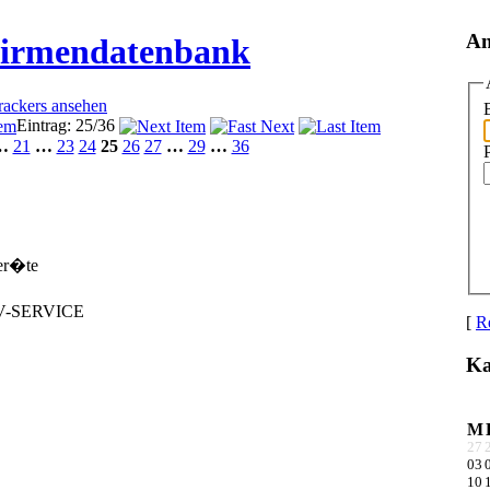
An
Firmendatenbank
Trackers ansehen
Eintrag: 25/36
…
21
…
23
24
25
26
27
…
29
…
36
ger�te
TV-SERVICE
[
Re
Ka
M
27
03
10