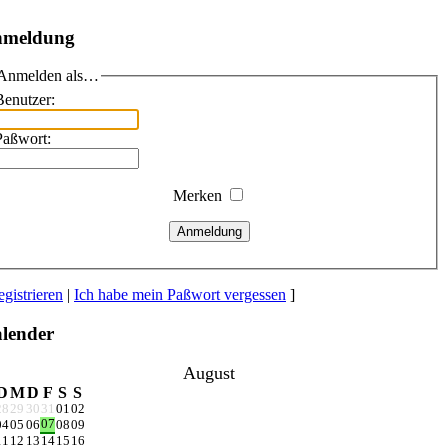
meldung
Anmelden als…
Benutzer:
Paßwort:
Merken
Anmeldung
gistrieren
|
Ich habe mein Paßwort vergessen
]
lender
August
D
M
D
F
S
S
28
29
30
31
01
02
07
04
05
06
08
09
11
12
13
14
15
16