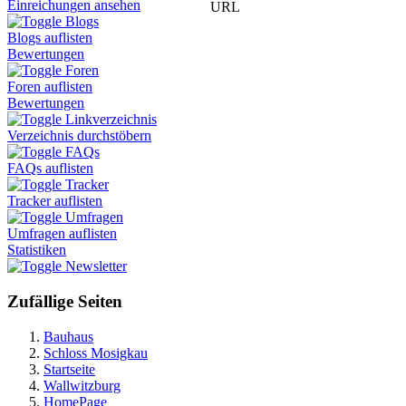
Einreichungen ansehen
URL
Blogs
Blogs auflisten
Bewertungen
Foren
Foren auflisten
Bewertungen
Linkverzeichnis
Verzeichnis durchstöbern
FAQs
FAQs auflisten
Tracker
Tracker auflisten
Umfragen
Umfragen auflisten
Statistiken
Newsletter
Zufällige Seiten
Bauhaus
Schloss Mosigkau
Startseite
Wallwitzburg
HomePage