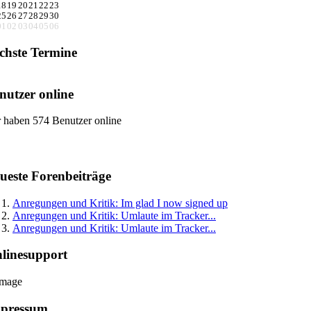
18
19
20
21
22
23
25
26
27
28
29
30
01
02
03
04
05
06
chste Termine
nutzer online
 haben 574 Benutzer online
ueste Forenbeiträge
Anregungen und Kritik: Im glad I now signed up
Anregungen und Kritik: Umlaute im Tracker...
Anregungen und Kritik: Umlaute im Tracker...
linesupport
pressum