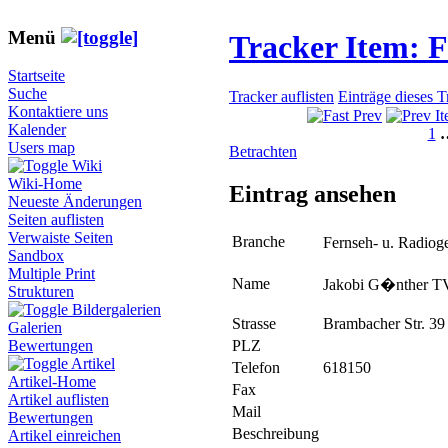
Menü
Tracker Item: 
Startseite
Suche
Tracker auflisten
Einträge dieses 
Kontaktiere uns
Kalender
1
Users map
Betrachten
Wiki
Wiki-Home
Eintrag ansehen
Neueste Änderungen
Seiten auflisten
Verwaiste Seiten
Branche
Fernseh- u. Radio
Sandbox
Multiple Print
Name
Jakobi G�nther 
Strukturen
Bildergalerien
Strasse
Brambacher Str. 39
Galerien
PLZ
Bewertungen
Artikel
Telefon
618150
Artikel-Home
Fax
Artikel auflisten
Mail
Bewertungen
Beschreibung
Artikel einreichen