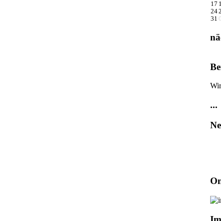
17
24
31
nä
Be
Wir
...
Ne
On
Im