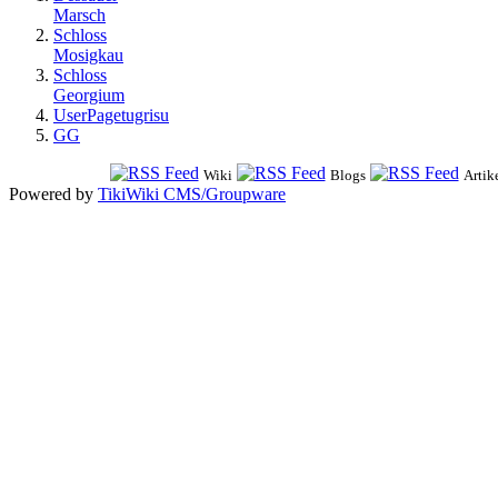
Marsch
Schloss
Mosigkau
Schloss
Georgium
UserPagetugrisu
GG
Wiki
Blogs
Artik
Powered by
TikiWiki CMS/Groupware