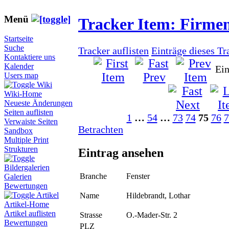
Menü
Tracker Item: Firme
Startseite
Suche
Tracker auflisten
Einträge dieses Tr
Kontaktiere uns
Kalender
Ein
Users map
Wiki
Wiki-Home
Neueste Änderungen
Seiten auflisten
1
…
54
…
73
74
75
76
7
Verwaiste Seiten
Betrachten
Sandbox
Multiple Print
Strukturen
Eintrag ansehen
Bildergalerien
Branche
Fenster
Galerien
Bewertungen
Artikel
Name
Hildebrandt, Lothar
Artikel-Home
Artikel auflisten
Strasse
O.-Mader-Str. 2
Bewertungen
PLZ