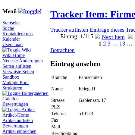
Menü
Tracker Item: Firm
Startseite
Suche
Tracker auflisten
Einträge dieses Tra
Kontaktiere uns
Eintrag: 1/115
Kalender
1
2
3
…
13
…
Users map
Betrachten
Wiki
Wiki-Home
Neueste Änderungen
Eintrag ansehen
Seiten auflisten
Verwaiste Seiten
Sandbox
Branche
Fahrschulen
Multiple Print
Strukturen
Name
Krieg, H.
Bildergalerien
Galerien
Strasse
Gablenzstr. 17
Bewertungen
PLZ
Artikel
Telefon
510123
Artikel-Home
Fax
Artikel auflisten
Bewertungen
Mail
Artikel einreichen
Beschreibung