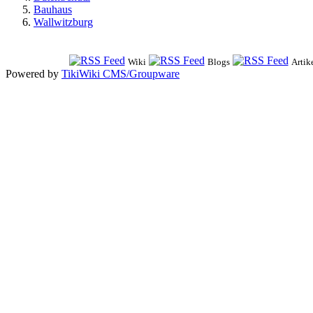
Bauhaus
Wallwitzburg
Wiki
Blogs
Artik
Powered by
TikiWiki CMS/Groupware