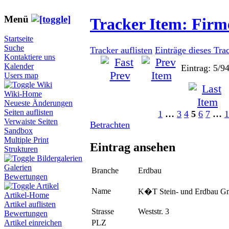
Menü
Tracker Item: Fir
Startseite
Suche
Tracker auflisten
Einträge dieses Tra
Kontaktiere uns
Kalender
Eintrag: 5/9
Users map
Wiki
Wiki-Home
Neueste Änderungen
Seiten auflisten
1
…
3
4
5
6
7
…
1
Verwaiste Seiten
Betrachten
Sandbox
Multiple Print
Eintrag ansehen
Strukturen
Bildergalerien
Galerien
Branche
Erdbau
Bewertungen
Artikel
Name
K�T Stein- und Erdbau 
Artikel-Home
Artikel auflisten
Strasse
Weststr. 3
Bewertungen
PLZ
Artikel einreichen