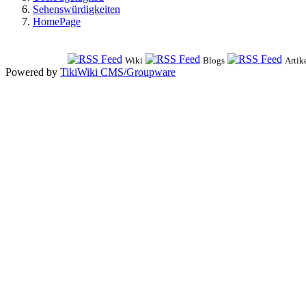
Sehenswürdigkeiten
HomePage
Wiki
Blogs
Artik
Powered by
TikiWiki CMS/Groupware