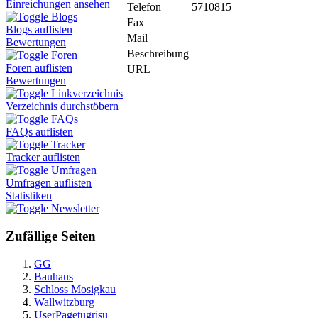
Einreichungen ansehen
Telefon
5710815
Blogs
Fax
Blogs auflisten
Mail
Bewertungen
Beschreibung
Foren
Foren auflisten
URL
Bewertungen
Linkverzeichnis
Verzeichnis durchstöbern
FAQs
FAQs auflisten
Tracker
Tracker auflisten
Umfragen
Umfragen auflisten
Statistiken
Newsletter
Zufällige Seiten
GG
Bauhaus
Schloss Mosigkau
Wallwitzburg
UserPagetugrisu