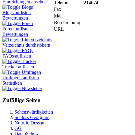
Einreichungen ansehen
Telefon
2214674
Blogs
Fax
Blogs auflisten
Mail
Bewertungen
Beschreibung
Foren
Foren auflisten
URL
Bewertungen
Linkverzeichnis
Verzeichnis durchstöbern
FAQs
FAQs auflisten
Tracker
Tracker auflisten
Umfragen
Umfragen auflisten
Statistiken
Newsletter
Zufällige Seiten
Sehenswürdigkeiten
Schloss Georgium
Notrufe Dessau
GG
DatenSchutz