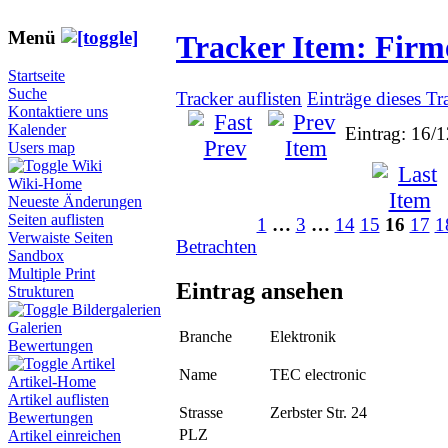
Menü
Tracker Item: Fir
Startseite
Suche
Tracker auflisten
Einträge dieses Tr
Kontaktiere uns
Kalender
Eintrag: 16/
Users map
Wiki
Wiki-Home
Neueste Änderungen
Seiten auflisten
1
…
3
…
14
15
16
17
1
Verwaiste Seiten
Betrachten
Sandbox
Multiple Print
Eintrag ansehen
Strukturen
Bildergalerien
Galerien
Branche
Elektronik
Bewertungen
Artikel
Name
TEC electronic
Artikel-Home
Artikel auflisten
Strasse
Zerbster Str. 24
Bewertungen
PLZ
Artikel einreichen