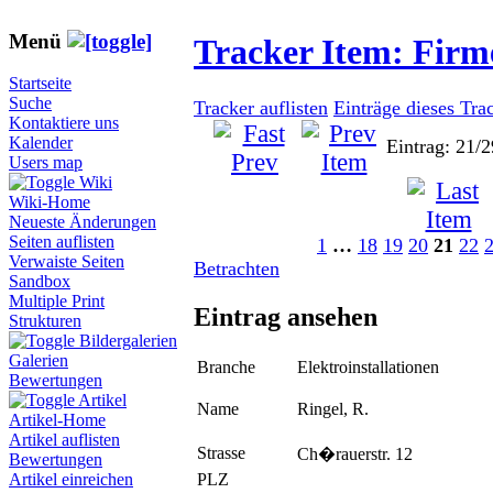
Menü
Tracker Item: Fir
Startseite
Suche
Tracker auflisten
Einträge dieses Tra
Kontaktiere uns
Kalender
Eintrag: 21/2
Users map
Wiki
Wiki-Home
Neueste Änderungen
Seiten auflisten
1
…
18
19
20
21
22
Verwaiste Seiten
Betrachten
Sandbox
Multiple Print
Eintrag ansehen
Strukturen
Bildergalerien
Galerien
Branche
Elektroinstallationen
Bewertungen
Artikel
Name
Ringel, R.
Artikel-Home
Artikel auflisten
Strasse
Ch�rauerstr. 12
Bewertungen
PLZ
Artikel einreichen