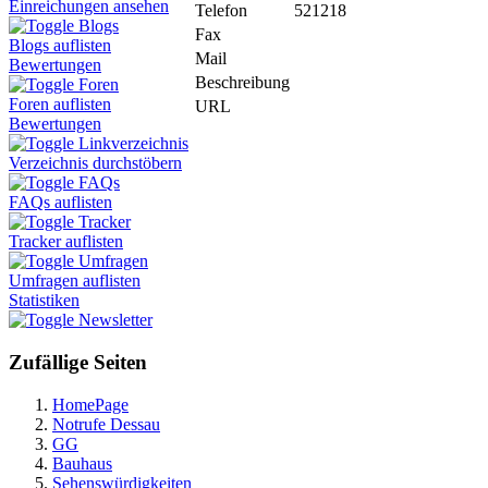
Einreichungen ansehen
Telefon
521218
Blogs
Fax
Blogs auflisten
Mail
Bewertungen
Beschreibung
Foren
Foren auflisten
URL
Bewertungen
Linkverzeichnis
Verzeichnis durchstöbern
FAQs
FAQs auflisten
Tracker
Tracker auflisten
Umfragen
Umfragen auflisten
Statistiken
Newsletter
Zufällige Seiten
HomePage
Notrufe Dessau
GG
Bauhaus
Sehenswürdigkeiten