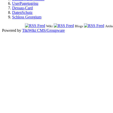
UserPagetugrisu
Dessau-Card
DatenSchutz
Schloss Georgium
Wiki
Blogs
Artik
Powered by
TikiWiki CMS/Groupware