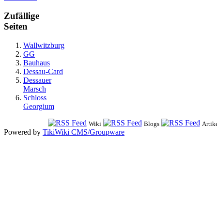
Zufällige
Seiten
Wallwitzburg
GG
Bauhaus
Dessau-Card
Dessauer
Marsch
Schloss
Georgium
Wiki
Blogs
Artik
Powered by
TikiWiki CMS/Groupware