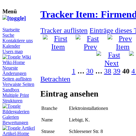
Menü
Tracker Item: Firmen
Tracker auflisten
Einträge dieses
Startseite
Suche
Kontaktiere uns
Kalender
Users map
Wiki
Wiki-Home
Neueste
1
…
30
…
38
39
40
4
Änderungen
Betrachten
Seiten auflisten
Verwaiste Seiten
Sandbox
Eintrag ansehen
Multiple Print
Strukturen
Branche
Elektroinstallationen
Bildergalerien
Galerien
Name
Liebigt, K.
Bewertungen
Artikel
Strasse
Schleesener Str. 8
Artikel-Home