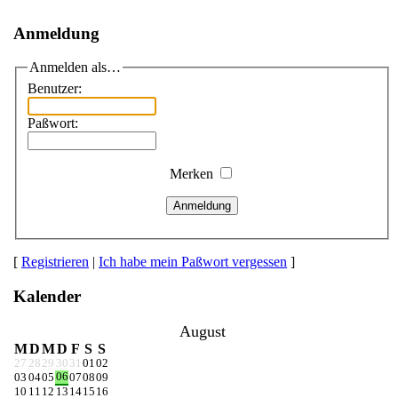
Anmeldung
Anmelden als…
Benutzer:
Paßwort:
Merken
Anmeldung
[
Registrieren
|
Ich habe mein Paßwort vergessen
]
Kalender
August
M
D
M
D
F
S
S
27
28
29
30
31
01
02
06
03
04
05
07
08
09
10
11
12
13
14
15
16