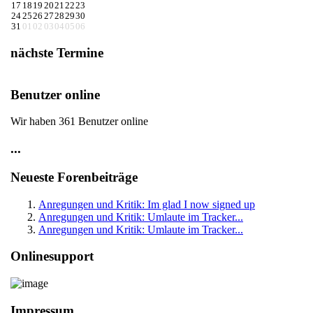
17
18
19
20
21
22
23
24
25
26
27
28
29
30
31
01
02
03
04
05
06
nächste Termine
Benutzer online
Wir haben 361 Benutzer online
...
Neueste Forenbeiträge
Anregungen und Kritik: Im glad I now signed up
Anregungen und Kritik: Umlaute im Tracker...
Anregungen und Kritik: Umlaute im Tracker...
Onlinesupport
Impressum