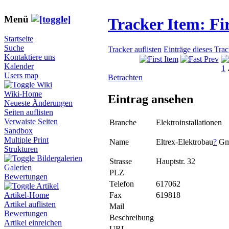
Menü
Tracker Item: F
Startseite
Suche
Tracker auflisten
Einträge dieses Tra
Kontaktiere uns
Kalender
1
Users map
Betrachten
Wiki
Wiki-Home
Eintrag ansehen
Neueste Änderungen
Seiten auflisten
Verwaiste Seiten
Branche
Elektroinstallationen
Sandbox
Multiple Print
Name
Eltrex-Elektrobau
?
Gm
Strukturen
Bildergalerien
Strasse
Hauptstr. 32
Galerien
PLZ
Bewertungen
Telefon
617062
Artikel
Fax
619818
Artikel-Home
Artikel auflisten
Mail
Bewertungen
Beschreibung
Artikel einreichen
URL