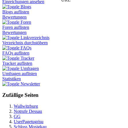
Einreichungen ansehen
Blogs
Blogs auflisten
Bewertungen
Foren
Foren auflisten
Bewertungen
Linkverzeichnis
Verzeichnis durchstöbern
FAQs
FAQs auflisten
Tracker
Tracker auflisten
Umfragen
Umfragen auflisten
Statistiken
Newsletter
Zufällige Seiten
Wallwitzburg
Notrufe Dessau
GG
UserPagetugrisu
Schloss Mosigkau