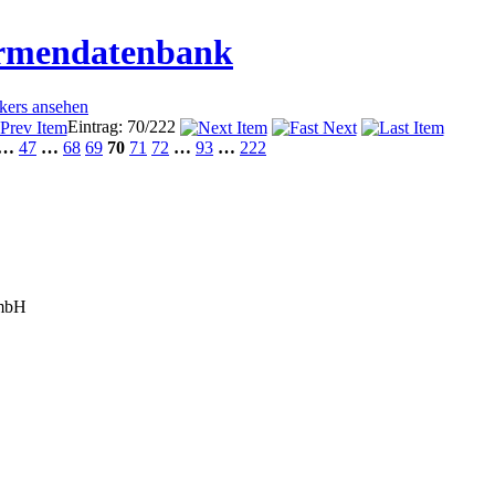
irmendatenbank
ckers ansehen
Eintrag: 70/222
…
47
…
68
69
70
71
72
…
93
…
222
bH