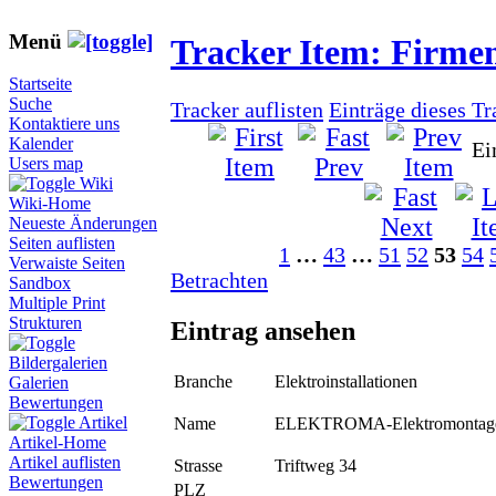
Menü
Tracker Item: Firme
Startseite
Suche
Tracker auflisten
Einträge dieses T
Kontaktiere uns
Kalender
Ei
Users map
Wiki
Wiki-Home
Neueste Änderungen
Seiten auflisten
1
…
43
…
51
52
53
54
Verwaiste Seiten
Betrachten
Sandbox
Multiple Print
Strukturen
Eintrag ansehen
Bildergalerien
Branche
Elektroinstallationen
Galerien
Bewertungen
Artikel
Name
ELEKTROMA-Elektromonta
Artikel-Home
Artikel auflisten
Strasse
Triftweg 34
Bewertungen
PLZ