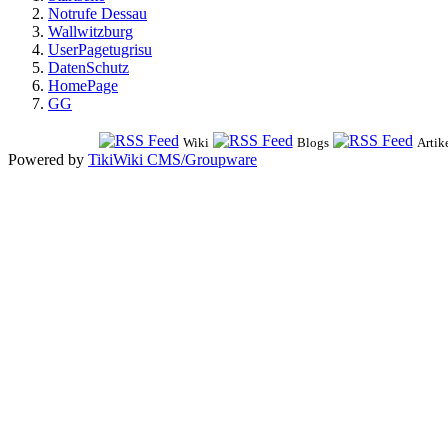
Notrufe Dessau
Wallwitzburg
UserPagetugrisu
DatenSchutz
HomePage
GG
Wiki
Blogs
Artik
Powered by
TikiWiki CMS/Groupware