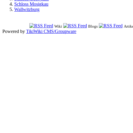
Schloss Mosigkau
Wallwitzburg
Wiki
Blogs
Artik
Powered by
TikiWiki CMS/Groupware