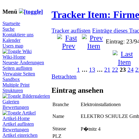
Menü
Tracker Item: Firm
Startseite
Suche
Tracker auflisten
Einträge dieses Tra
Kontaktiere uns
Kalender
Eintrag: 23/9
Users map
Wiki
Wiki-Home
Neueste Änderungen
Seiten auflisten
1
…
13
…
21
22
23
24
2
Verwaiste Seiten
Betrachten
Sandbox
Multiple Print
Eintrag ansehen
Strukturen
Bildergalerien
Galerien
Branche
Elektroinstallationen
Bewertungen
Artikel
Name
ELEKTRO SCHULZE Gm
Artikel-Home
Artikel auflisten
Strasse
P�tnitz 4
Bewertungen
Artikel einreichen
PLZ