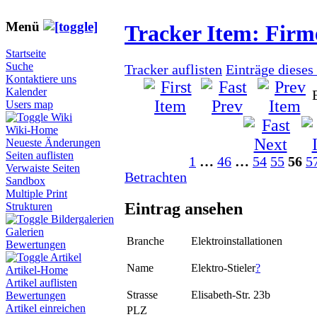
Menü
Tracker Item: Fir
Startseite
Suche
Tracker auflisten
Einträge dieses
Kontaktiere uns
Kalender
Users map
Wiki
Wiki-Home
Neueste Änderungen
Seiten auflisten
1
…
46
…
54
55
56
5
Verwaiste Seiten
Betrachten
Sandbox
Multiple Print
Eintrag ansehen
Strukturen
Bildergalerien
Galerien
Branche
Elektroinstallationen
Bewertungen
Artikel
Name
Elektro-Stieler
?
Artikel-Home
Artikel auflisten
Strasse
Elisabeth-Str. 23b
Bewertungen
Artikel einreichen
PLZ