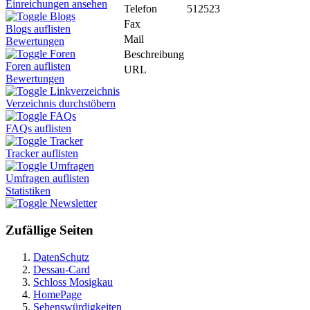
Einreichungen ansehen
Telefon
512523
Blogs
Fax
Blogs auflisten
Mail
Bewertungen
Foren
Beschreibung
Foren auflisten
URL
Bewertungen
Linkverzeichnis
Verzeichnis durchstöbern
FAQs
FAQs auflisten
Tracker
Tracker auflisten
Umfragen
Umfragen auflisten
Statistiken
Newsletter
Zufällige Seiten
DatenSchutz
Dessau-Card
Schloss Mosigkau
HomePage
Sehenswürdigkeiten