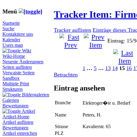
Menü
Tracker Item: Fir
Startseite
Suche
Tracker auflisten
Einträge dieses Tra
Kontaktiere uns
Kalender
Eintrag: 15/9
Users map
Wiki
Wiki-Home
Neueste Änderungen
Seiten auflisten
1
…
5
…
13
14
15
16
1
Verwaiste Seiten
Betrachten
Sandbox
Multiple Print
Eintrag ansehen
Strukturen
Bildergalerien
Galerien
Branche
Elektroger�te u. Bedarf
Bewertungen
Artikel
Name
Peters, H.
Artikel-Home
Artikel auflisten
Strasse
Kavalierstr. 65
Bewertungen
PLZ
Artikel einreichen