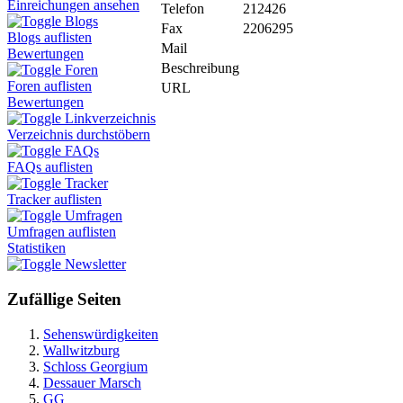
Einreichungen ansehen
Telefon
212426
Blogs
Fax
2206295
Blogs auflisten
Mail
Bewertungen
Beschreibung
Foren
Foren auflisten
URL
Bewertungen
Linkverzeichnis
Verzeichnis durchstöbern
FAQs
FAQs auflisten
Tracker
Tracker auflisten
Umfragen
Umfragen auflisten
Statistiken
Newsletter
Zufällige Seiten
Sehenswürdigkeiten
Wallwitzburg
Schloss Georgium
Dessauer Marsch
GG