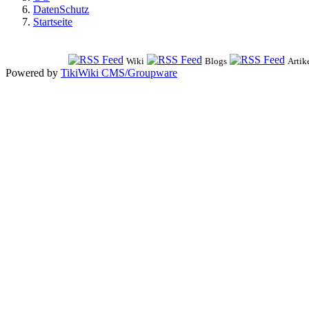
DatenSchutz
Startseite
Wiki
Blogs
Artik
Powered by
TikiWiki CMS/Groupware