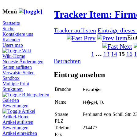
Menü
Tracker Item: Fir
Startseite
Suche
Tracker auflisten
Einträge dieses
Kontaktiere uns
Ein
Kalender
Users map
Wiki
1
…
13
14
15
16
1
Wiki-Home
Betrachten
Neueste Änderungen
Seiten auflisten
Verwaiste Seiten
Eintrag ansehen
Sandbox
Multiple Print
Branche
Strukturen
Eiscaf�s
Bildergalerien
Galerien
Name
H�gel, D.
Bewertungen
Artikel
Strasse
Ferdinand-von-Schill-Str. 2
Artikel-Home
PLZ
Artikel auflisten
Telefon
214477
Bewertungen
Artikel einreichen
Fax