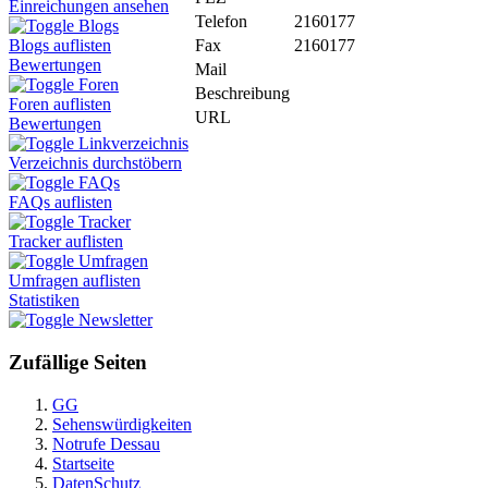
Einreichungen ansehen
Telefon
2160177
Blogs
Fax
2160177
Blogs auflisten
Bewertungen
Mail
Foren
Beschreibung
Foren auflisten
URL
Bewertungen
Linkverzeichnis
Verzeichnis durchstöbern
FAQs
FAQs auflisten
Tracker
Tracker auflisten
Umfragen
Umfragen auflisten
Statistiken
Newsletter
Zufällige Seiten
GG
Sehenswürdigkeiten
Notrufe Dessau
Startseite
DatenSchutz