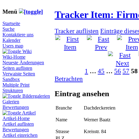
Menü
Tracker Item: Fir
Startseite
Suche
Tracker auflisten
Einträge diese
Kontaktiere uns
Kalender
Users map
Wiki
Wiki-Home
Neueste Änderungen
Seiten auflisten
1
…
45
…
56
57
58
Verwaiste Seiten
Betrachten
Sandbox
Multiple Print
Strukturen
Eintrag ansehen
Bildergalerien
Galerien
Bewertungen
Branche
Dachdeckereien
Artikel
Artikel-Home
Name
Werner Baatz
Artikel auflisten
Bewertungen
Strasse
Kreisstr. 84
Artikel einreichen
PLZ