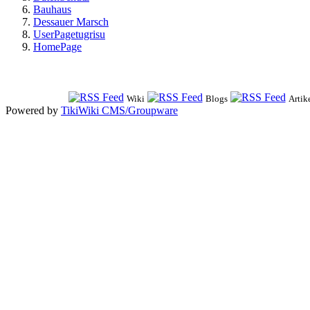
Bauhaus
Dessauer Marsch
UserPagetugrisu
HomePage
Wiki
Blogs
Artik
Powered by
TikiWiki CMS/Groupware