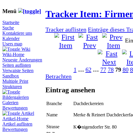
Menü
Tracker Item: Firme
Startseite
Suche
Tracker auflisten
Einträge dieses Tr
Kontaktiere uns
Kalender
Ein
Users map
Wiki
Wiki-Home
Neueste Änderungen
Seiten auflisten
1
…
62
…
77
78
79
80
8
Verwaiste Seiten
Betrachten
Sandbox
Multiple Print
Strukturen
Eintrag ansehen
Bildergalerien
Galerien
Branche
Dachdeckereien
Bewertungen
Artikel
Name
Merke & Reinert Dachdeckerf
Artikel-Home
Artikel auflisten
Strasse
K�nigendorfer Str. 80
Bewertungen