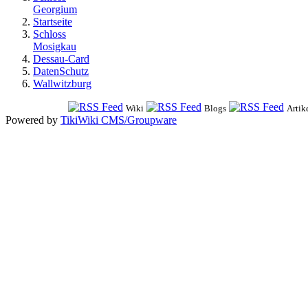
Georgium
Startseite
Schloss
Mosigkau
Dessau-Card
DatenSchutz
Wallwitzburg
Wiki
Blogs
Artik
Powered by
TikiWiki CMS/Groupware