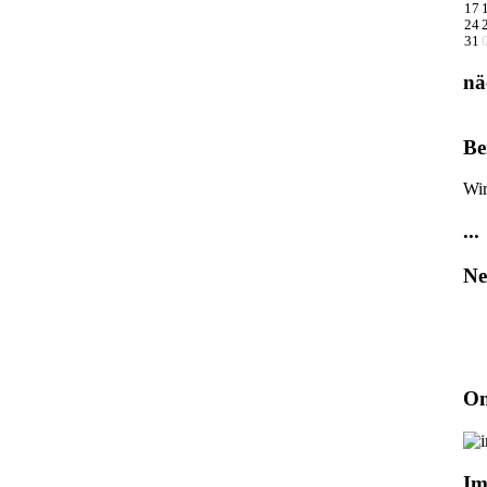
17
24
31
nä
Be
Wir
...
Ne
On
Im