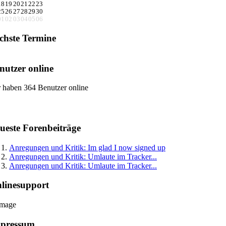
18
19
20
21
22
23
25
26
27
28
29
30
01
02
03
04
05
06
chste Termine
nutzer online
 haben 364 Benutzer online
ueste Forenbeiträge
Anregungen und Kritik: Im glad I now signed up
Anregungen und Kritik: Umlaute im Tracker...
Anregungen und Kritik: Umlaute im Tracker...
linesupport
pressum