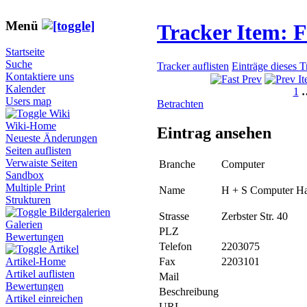
Menü
Tracker Item: 
Startseite
Suche
Tracker auflisten
Einträge dieses 
Kontaktiere uns
Kalender
1
Users map
Betrachten
Wiki
Wiki-Home
Eintrag ansehen
Neueste Änderungen
Seiten auflisten
Verwaiste Seiten
Branche
Computer
Sandbox
Multiple Print
Name
H + S Computer Ha
Strukturen
Bildergalerien
Strasse
Zerbster Str. 40
Galerien
PLZ
Bewertungen
Telefon
2203075
Artikel
Fax
2203101
Artikel-Home
Artikel auflisten
Mail
Bewertungen
Beschreibung
Artikel einreichen
URL