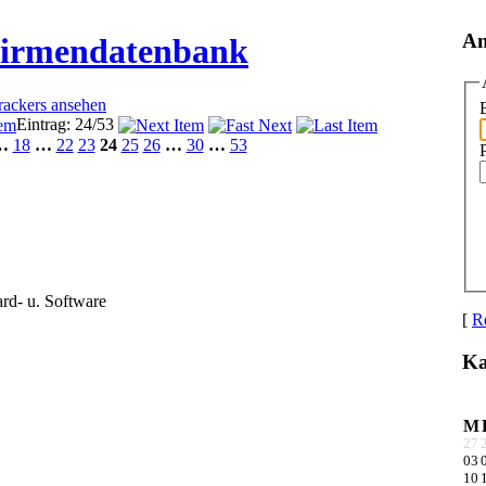
An
Firmendatenbank
Trackers ansehen
Eintrag: 24/53
…
18
…
22
23
24
25
26
…
30
…
53
rd- u. Software
[
Re
Ka
M
27
03
10