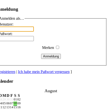
meldung
Anmelden als…
Benutzer:
Paßwort:
Merken
Anmeldung
gistrieren
|
Ich habe mein Paßwort vergessen
]
lender
August
D
M
D
F
S
S
28
29
30
31
01
02
08
04
05
06
07
09
11
12
13
14
15
16