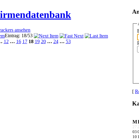
An
Firmendatenbank
Trackers ansehen
Eintrag: 18/53
…
12
…
16
17
18
19
20
…
24
…
53
[
Re
Ka
M
27
03
10