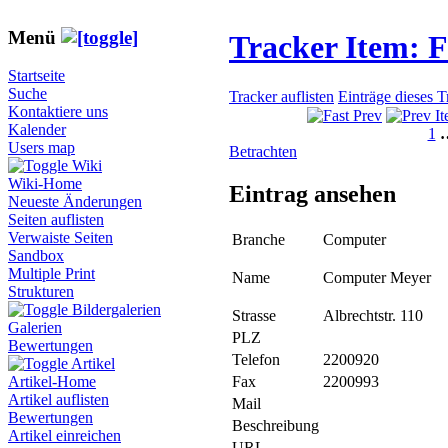
Menü
Tracker Item: 
Startseite
Suche
Tracker auflisten
Einträge dieses 
Kontaktiere uns
Kalender
1
Users map
Betrachten
Wiki
Wiki-Home
Eintrag ansehen
Neueste Änderungen
Seiten auflisten
Verwaiste Seiten
Branche
Computer
Sandbox
Multiple Print
Name
Computer Meyer
Strukturen
Bildergalerien
Strasse
Albrechtstr. 110
Galerien
PLZ
Bewertungen
Telefon
2200920
Artikel
Fax
2200993
Artikel-Home
Artikel auflisten
Mail
Bewertungen
Beschreibung
Artikel einreichen
URL