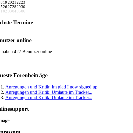
18
19
20
21
22
23
25
26
27
28
29
30
01
02
03
04
05
06
chste Termine
nutzer online
 haben 427 Benutzer online
ueste Forenbeiträge
Anregungen und Kritik: Im glad I now signed up
Anregungen und Kritik: Umlaute im Tracker...
Anregungen und Kritik: Umlaute im Tracker...
linesupport
pressum