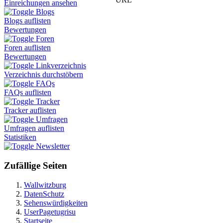
Einreichungen ansehen
Blogs
Blogs auflisten
Bewertungen
Foren
Foren auflisten
Bewertungen
Linkverzeichnis
Verzeichnis durchstöbern
FAQs
FAQs auflisten
Tracker
Tracker auflisten
Umfragen
Umfragen auflisten
Statistiken
Newsletter
Zufällige Seiten
Wallwitzburg
DatenSchutz
Sehenswürdigkeiten
UserPagetugrisu
Startseite