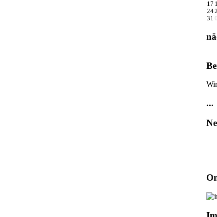
17
24
31
nä
Be
Wir
...
Ne
On
Im