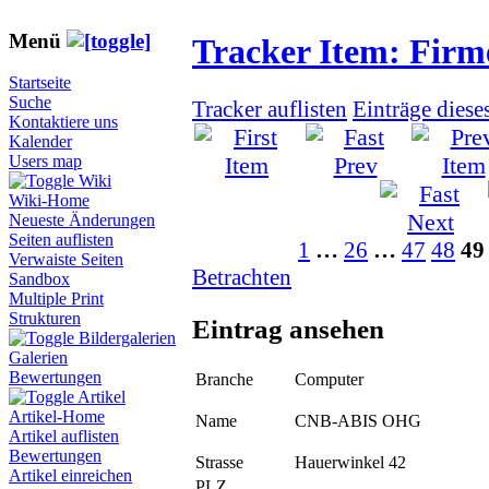
Menü
Tracker Item: Fir
Startseite
Suche
Tracker auflisten
Einträge diese
Kontaktiere uns
Kalender
Users map
Wiki
Wiki-Home
Neueste Änderungen
Seiten auflisten
1
…
26
…
47
48
49
Verwaiste Seiten
Betrachten
Sandbox
Multiple Print
Strukturen
Eintrag ansehen
Bildergalerien
Galerien
Bewertungen
Branche
Computer
Artikel
Artikel-Home
Name
CNB-ABIS OHG
Artikel auflisten
Bewertungen
Strasse
Hauerwinkel 42
Artikel einreichen
PLZ