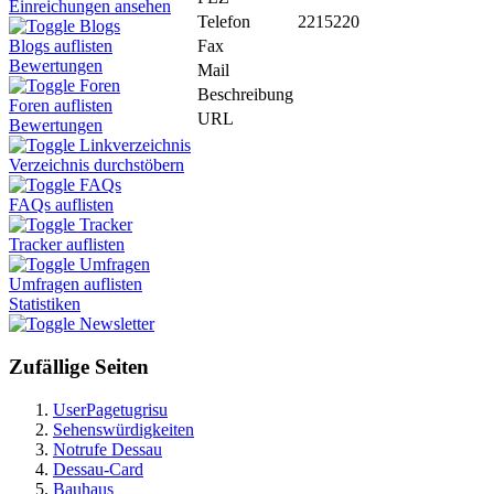
Einreichungen ansehen
Telefon
2215220
Blogs
Fax
Blogs auflisten
Bewertungen
Mail
Foren
Beschreibung
Foren auflisten
URL
Bewertungen
Linkverzeichnis
Verzeichnis durchstöbern
FAQs
FAQs auflisten
Tracker
Tracker auflisten
Umfragen
Umfragen auflisten
Statistiken
Newsletter
Zufällige Seiten
UserPagetugrisu
Sehenswürdigkeiten
Notrufe Dessau
Dessau-Card
Bauhaus