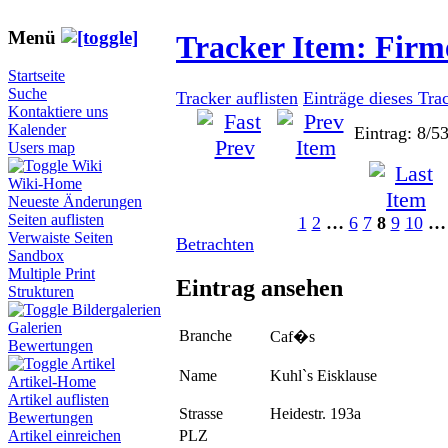
Menü
Tracker Item: Fir
Startseite
Suche
Tracker auflisten
Einträge dieses Tra
Kontaktiere uns
Kalender
Eintrag: 8/5
Users map
Wiki
Wiki-Home
Neueste Änderungen
Seiten auflisten
1
2
…
6
7
8
9
10
…
Verwaiste Seiten
Betrachten
Sandbox
Multiple Print
Eintrag ansehen
Strukturen
Bildergalerien
Galerien
Branche
Caf�s
Bewertungen
Artikel
Name
Kuhl`s Eisklause
Artikel-Home
Artikel auflisten
Strasse
Heidestr. 193a
Bewertungen
PLZ
Artikel einreichen