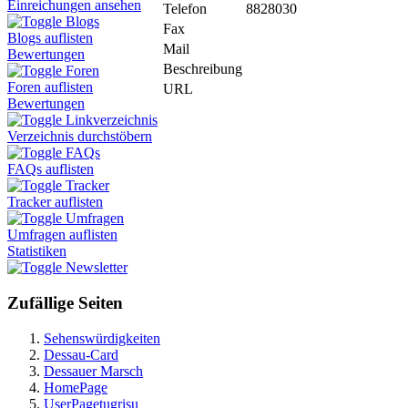
Einreichungen ansehen
Telefon
8828030
Blogs
Fax
Blogs auflisten
Mail
Bewertungen
Beschreibung
Foren
Foren auflisten
URL
Bewertungen
Linkverzeichnis
Verzeichnis durchstöbern
FAQs
FAQs auflisten
Tracker
Tracker auflisten
Umfragen
Umfragen auflisten
Statistiken
Newsletter
Zufällige Seiten
Sehenswürdigkeiten
Dessau-Card
Dessauer Marsch
HomePage
UserPagetugrisu