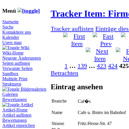
Menü
Tracker Item: Fir
Startseite
Suche
Tracker auflisten
Einträge die
Kontaktiere uns
Kalender
Users map
Wiki
Wiki-Home
Neueste Änderungen
Seiten auflisten
1
…
139
…
423
424
425
Verwaiste Seiten
Betrachten
Sandbox
Multiple Print
Strukturen
Eintrag ansehen
Bildergalerien
Galerien
Bewertungen
Branche
Caf�s
Artikel
Artikel-Home
Name
Cafe u. Bistro im Bahnhof
Artikel auflisten
Bewertungen
Strasse
Fritz-Hesse-Str. 47
Artikel einreichen