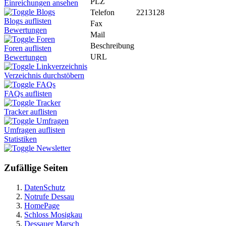
PLZ
Einreichungen ansehen
Blogs
Telefon
2213128
Blogs auflisten
Fax
Bewertungen
Mail
Foren
Beschreibung
Foren auflisten
URL
Bewertungen
Linkverzeichnis
Verzeichnis durchstöbern
FAQs
FAQs auflisten
Tracker
Tracker auflisten
Umfragen
Umfragen auflisten
Statistiken
Newsletter
Zufällige Seiten
DatenSchutz
Notrufe Dessau
HomePage
Schloss Mosigkau
Dessauer Marsch