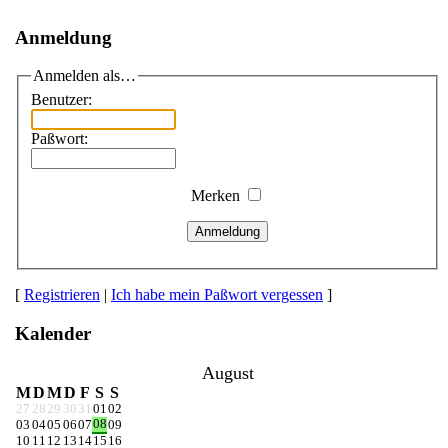
Anmeldung
Anmelden als…
Benutzer:
Paßwort:
Merken
Anmeldung
[
Registrieren
|
Ich habe mein Paßwort vergessen
]
Kalender
August
M
D
M
D
F
S
S
27
28
29
30
31
01
02
08
03
04
05
06
07
09
10
11
12
13
14
15
16