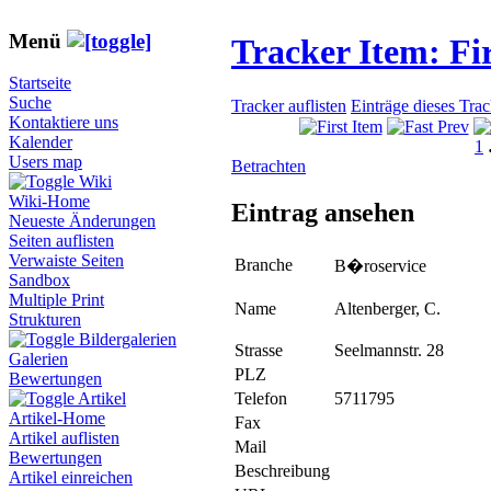
Menü
Tracker Item: F
Startseite
Suche
Tracker auflisten
Einträge dieses Tra
Kontaktiere uns
Kalender
1
Users map
Betrachten
Wiki
Wiki-Home
Eintrag ansehen
Neueste Änderungen
Seiten auflisten
Verwaiste Seiten
Branche
B�roservice
Sandbox
Multiple Print
Name
Altenberger, C.
Strukturen
Bildergalerien
Strasse
Seelmannstr. 28
Galerien
PLZ
Bewertungen
Telefon
5711795
Artikel
Artikel-Home
Fax
Artikel auflisten
Mail
Bewertungen
Beschreibung
Artikel einreichen