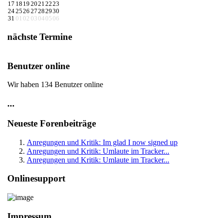
17
18
19
20
21
22
23
24
25
26
27
28
29
30
31
01
02
03
04
05
06
nächste Termine
Benutzer online
Wir haben 134 Benutzer online
...
Neueste Forenbeiträge
Anregungen und Kritik: Im glad I now signed up
Anregungen und Kritik: Umlaute im Tracker...
Anregungen und Kritik: Umlaute im Tracker...
Onlinesupport
Impressum