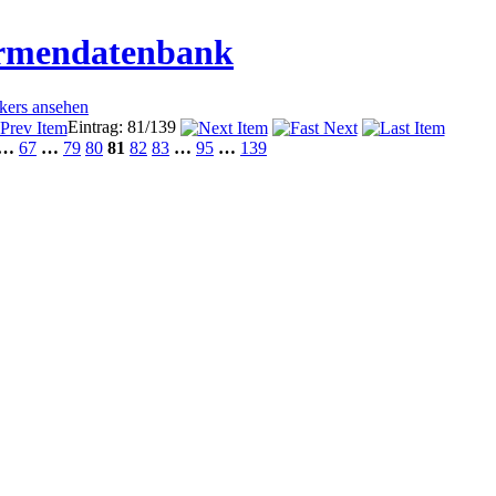
irmendatenbank
ckers ansehen
Eintrag: 81/139
…
67
…
79
80
81
82
83
…
95
…
139