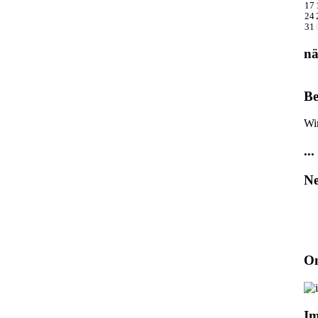
17
24
31
nä
Be
Wi
...
Ne
On
I