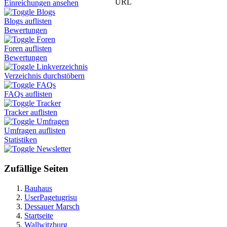
URL
Einreichungen ansehen
Blogs
Blogs auflisten
Bewertungen
Foren
Foren auflisten
Bewertungen
Linkverzeichnis
Verzeichnis durchstöbern
FAQs
FAQs auflisten
Tracker
Tracker auflisten
Umfragen
Umfragen auflisten
Statistiken
Newsletter
Zufällige Seiten
Bauhaus
UserPagetugrisu
Dessauer Marsch
Startseite
Wallwitzburg