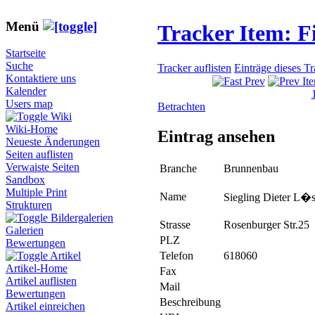
Menü
Tracker Item: 
Startseite
Suche
Tracker auflisten
Einträge dieses T
Kontaktiere uns
Kalender
Users map
Betrachten
Wiki
Wiki-Home
Eintrag ansehen
Neueste Änderungen
Seiten auflisten
Verwaiste Seiten
Branche
Brunnenbau
Sandbox
Multiple Print
Name
Siegling Dieter L�s
Strukturen
Bildergalerien
Strasse
Rosenburger Str.25
Galerien
PLZ
Bewertungen
Telefon
618060
Artikel
Artikel-Home
Fax
Artikel auflisten
Mail
Bewertungen
Beschreibung
Artikel einreichen