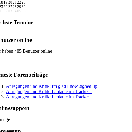
18
19
20
21
22
23
25
26
27
28
29
30
01
02
03
04
05
06
chste Termine
nutzer online
r haben 485 Benutzer online
ueste Forenbeiträge
Anregungen und Kritik: Im glad I now signed up
Anregungen und Kritik: Umlaute im Tracker...
Anregungen und Kritik: Umlaute im Tracker...
linesupport
mpressum