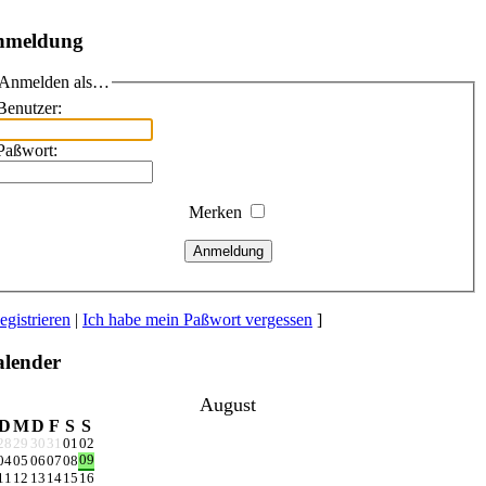
nmeldung
Anmelden als…
Benutzer:
Paßwort:
Merken
Anmeldung
egistrieren
|
Ich habe mein Paßwort vergessen
]
lender
August
D
M
D
F
S
S
28
29
30
31
01
02
09
04
05
06
07
08
11
12
13
14
15
16