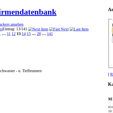
A
Firmendatenbank
rackers ansehen
Eintrag: 13/141
1
…
11
12
13
14
15
…
28
…
141
chwasser - u. Tiefbrunnen
[
R
Ka
M
27
03
10