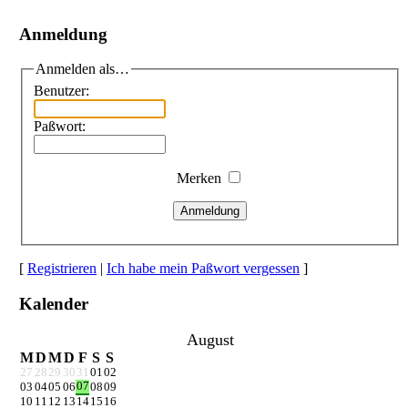
Anmeldung
Anmelden als…
Benutzer:
Paßwort:
Merken
Anmeldung
[
Registrieren
|
Ich habe mein Paßwort vergessen
]
Kalender
August
M
D
M
D
F
S
S
27
28
29
30
31
01
02
07
03
04
05
06
08
09
10
11
12
13
14
15
16