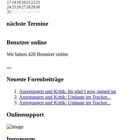
17
18
19
20
21
22
23
24
25
26
27
28
29
30
31
01
02
03
04
05
06
nächste Termine
Benutzer online
Wir haben 428 Benutzer online
...
Neueste Forenbeiträge
Anregungen und Kritik: Im glad I now signed up
Anregungen und Kritik: Umlaute im Tracker...
Anregungen und Kritik: Umlaute im Tracker...
Onlinesupport
Impressum