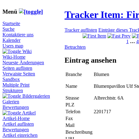
Menü
Tracker Item: F
Startseite
Suche
Tracker auflisten
Einträge dieses Trac
Kontaktiere uns
Kalender
1
…
4
Users map
Betrachten
Wiki
Wiki-Home
Eintrag ansehen
Neueste Änderungen
Seiten auflisten
Verwaiste Seiten
Branche
Blumen
Sandbox
Multiple Print
Name
Blumenpavillon Ulf St
Strukturen
Bildergalerien
Strasse
Albrechtstr. 6A
Galerien
PLZ
Bewertungen
Telefon
2201717
Artikel
Fax
Artikel-Home
Artikel auflisten
Mail
Bewertungen
Beschreibung
Artikel einreichen
URL