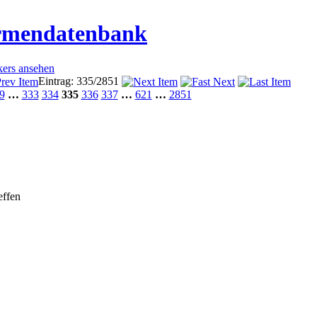
irmendatenbank
kers ansehen
Eintrag: 335/2851
9
…
333
334
335
336
337
…
621
…
2851
effen