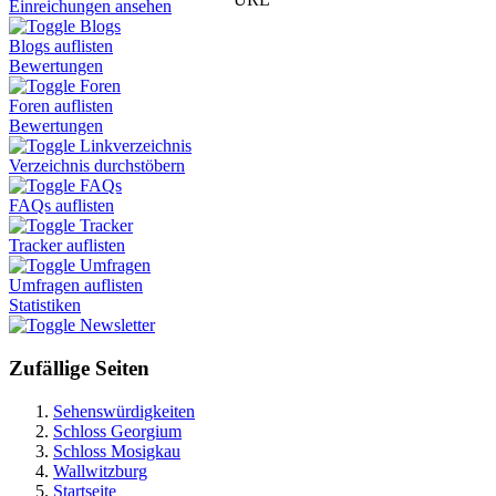
Einreichungen ansehen
Blogs
Blogs auflisten
Bewertungen
Foren
Foren auflisten
Bewertungen
Linkverzeichnis
Verzeichnis durchstöbern
FAQs
FAQs auflisten
Tracker
Tracker auflisten
Umfragen
Umfragen auflisten
Statistiken
Newsletter
Zufällige Seiten
Sehenswürdigkeiten
Schloss Georgium
Schloss Mosigkau
Wallwitzburg
Startseite