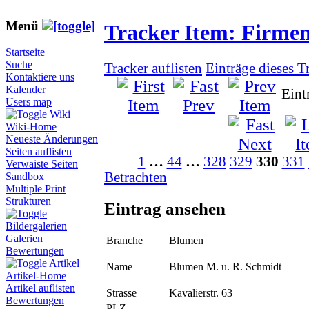
Menü
Tracker Item: Firme
Startseite
Suche
Tracker auflisten
Einträge dieses T
Kontaktiere uns
Kalender
Eint
Users map
Wiki
Wiki-Home
Neueste Änderungen
Seiten auflisten
1
…
44
…
328
329
330
331
Verwaiste Seiten
Betrachten
Sandbox
Multiple Print
Strukturen
Eintrag ansehen
Bildergalerien
Galerien
Branche
Blumen
Bewertungen
Artikel
Name
Blumen M. u. R. Schmidt
Artikel-Home
Artikel auflisten
Strasse
Kavalierstr. 63
Bewertungen
PLZ