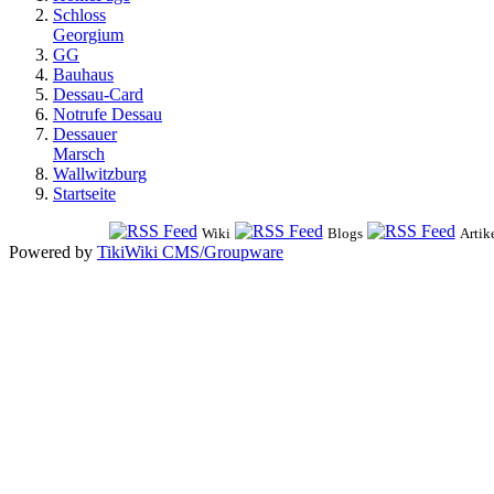
Schloss
Georgium
GG
Bauhaus
Dessau-Card
Notrufe Dessau
Dessauer
Marsch
Wallwitzburg
Startseite
Wiki
Blogs
Artik
Powered by
TikiWiki CMS/Groupware