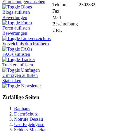
Einreichungen ansehen
Telefon
2302832
Blogs
Fax
Blogs auflisten
Mail
Bewertungen
Foren
Beschreibung
Foren auflisten
URL
Bewertungen
Linkverzeichnis
Verzeichnis durchstöbern
FAQs
FAQs auflisten
Tracker
Tracker auflisten
Umfragen
Umfragen auflisten
Statistiken
Newsletter
Zufällige Seiten
Bauhaus
DatenSchutz
Notrufe Dessau
UserPagetugrisu
Schloss Mosigkau