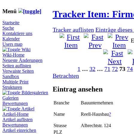
Menü
Tracker Item: Fir
Startseite
Suche
Tracker auflisten
Einträge dieses
Kontaktiere uns
Kalender
E
Users map
Wiki
Wiki-Home
Neueste Änderungen
Seiten auflisten
1
…
32
…
71
72
73
74
Verwaiste Seiten
Betrachten
Sandbox
Multiple Print
Strukturen
Eintrag ansehen
Bildergalerien
Galerien
Branche
Bauunternehmen
Bewertungen
Artikel
Name
Reell-Hausbau
?
Artikel-Home
Artikel auflisten
Bewertungen
Strasse
Albrechtstr. 124
Artikel einreichen
PLZ