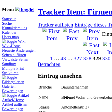
Menü
Tracker Item: Firme
Startseite
Suche
Tracker auflisten
Einträge dieses T
Kontaktiere uns
Kalender
Eint
Users map
Wiki
Wiki-Home
Neueste Änderungen
Seiten auflisten
1
…
43
…
327
328
329
330
Verwaiste Seiten
Betrachten
Sandbox
Multiple Print
Strukturen
Eintrag ansehen
Bildergalerien
Galerien
Branche
Bauunternehmen
Bewertungen
Artikel
Name
Bl�mel Wohn-und Gewerbeb
Artikel-Home
Artikel auflisten
Strasse
Antoinettenstr. 37
Bewertungen