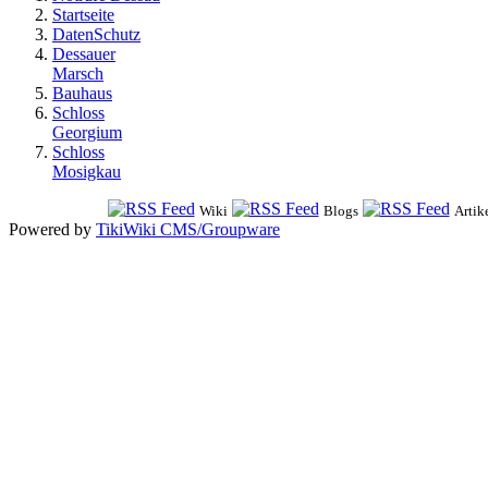
Startseite
DatenSchutz
Dessauer
Marsch
Bauhaus
Schloss
Georgium
Schloss
Mosigkau
Wiki
Blogs
Artik
Powered by
TikiWiki CMS/Groupware