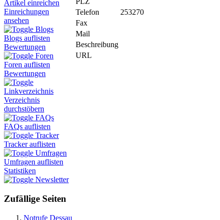
PLZ
Artikel einreichen
Einreichungen
Telefon
253270
ansehen
Fax
Blogs
Mail
Blogs auflisten
Beschreibung
Bewertungen
URL
Foren
Foren auflisten
Bewertungen
Linkverzeichnis
Verzeichnis
durchstöbern
FAQs
FAQs auflisten
Tracker
Tracker auflisten
Umfragen
Umfragen auflisten
Statistiken
Newsletter
Zufällige Seiten
Notrufe Dessau