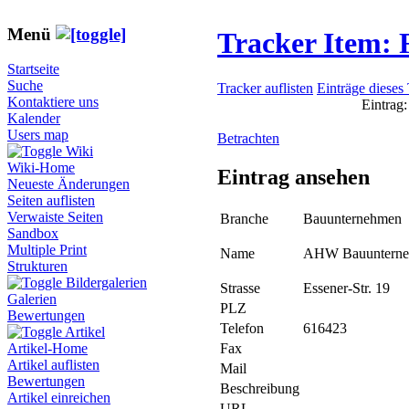
Menü
Tracker Item:
Startseite
Suche
Tracker auflisten
Einträge dieses
Kontaktiere uns
Eintrag:
Kalender
Users map
Betrachten
Wiki
Wiki-Home
Eintrag ansehen
Neueste Änderungen
Seiten auflisten
Verwaiste Seiten
Branche
Bauunternehmen
Sandbox
Multiple Print
Name
AHW Bauuntern
Strukturen
Bildergalerien
Strasse
Essener-Str. 19
Galerien
PLZ
Bewertungen
Telefon
616423
Artikel
Fax
Artikel-Home
Artikel auflisten
Mail
Bewertungen
Beschreibung
Artikel einreichen
URL