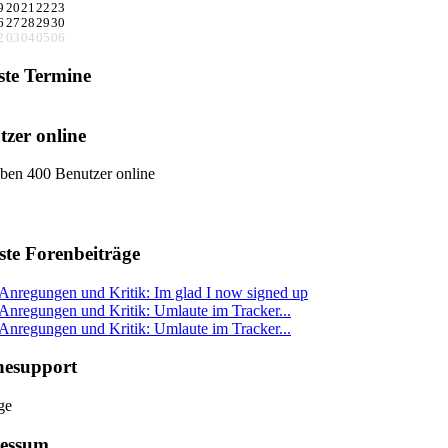
9
20
21
22
23
6
27
28
29
30
2
03
04
05
06
ste Termine
tzer online
ben 400 Benutzer online
ste Forenbeiträge
Anregungen und Kritik: Im glad I now signed up
Anregungen und Kritik: Umlaute im Tracker...
Anregungen und Kritik: Umlaute im Tracker...
nesupport
essum