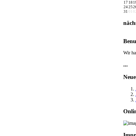
17
18
1
24
25
2
31
01
0
näch
Benu
Wir ha
...
Neue
Onli
Impr