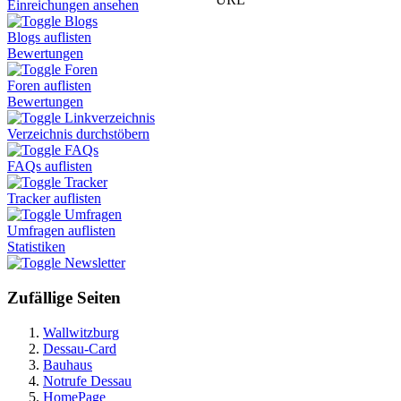
Einreichungen ansehen
Blogs
Blogs auflisten
Bewertungen
Foren
Foren auflisten
Bewertungen
Linkverzeichnis
Verzeichnis durchstöbern
FAQs
FAQs auflisten
Tracker
Tracker auflisten
Umfragen
Umfragen auflisten
Statistiken
Newsletter
Zufällige Seiten
Wallwitzburg
Dessau-Card
Bauhaus
Notrufe Dessau
HomePage