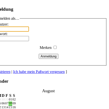
eldung
elden als…
utzer:
wort:
Merken
Anmeldung
trieren
|
Ich habe mein Paßwort vergessen
]
nder
August
M
D
F
S
S
9
30
31
01
02
08
5
06
07
09
2
13
14
15
16