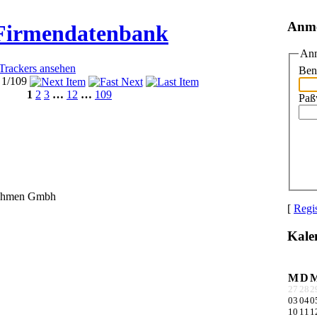
Anm
 Firmendatenbank
Anm
 Trackers ansehen
Ben
 1/109
1
2
3
…
12
…
109
Paß
ehmen Gmbh
[
Regis
Kale
M
D
27
28
2
03
04
0
10
11
1