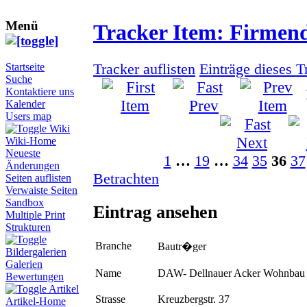
Menü
Tracker Item: Firmen
Tracker auflisten
Einträge dieses T
Startseite
Suche
Kontaktiere uns
Kalender
Users map
Wiki
Wiki-Home
Neueste
1
…
19
…
34
35
36
37
Änderungen
Betrachten
Seiten auflisten
Verwaiste Seiten
Sandbox
Eintrag ansehen
Multiple Print
Strukturen
Branche
Bautr�ger
Bildergalerien
Galerien
Name
DAW- Dellnauer Acker Wohnba
Bewertungen
Artikel
Strasse
Kreuzbergstr. 37
Artikel-Home