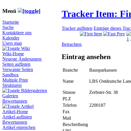
Menü
Tracker Item: F
Startseite
Suche
Tracker auflisten
Einträge dieses Tra
Kontaktiere uns
Kalender
1
Users map
Betrachten
Wiki
Wiki-Home
Eintrag ansehen
Neueste Änderungen
Seiten auflisten
Verwaiste Seiten
Branche
Bausparkassen
Sandbox
Multiple Print
Name
LBS Ostdeutsche Lan
Strukturen
Bildergalerien
Strasse
Zerbster-Str. 38
Galerien
PLZ
Bewertungen
Telefon
2200187
Artikel
Fax
Artikel-Home
Artikel auflisten
Mail
Bewertungen
Beschreibung
Artikel einreichen
URL