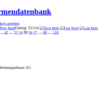
irmendatenbank
ckers ansehen
Eintrag: 55/124
…
42
…
53
54
55
56
57
…
68
…
124
desbausparkasse AG