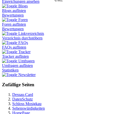
Einreichungen ansehen
Blogs
Blogs auflisten
Bewertungen
Foren
Foren auflisten
Bewertungen
Linkverzeichnis
Verzeichnis durchstöbern
FAQs
FAQs auflisten
Tracker
Tracker auflisten
Umfragen
Umfragen auflisten
Statistiken
Newsletter
Zufällige Seiten
Dessau-Card
DatenSchutz
Schloss Mosigkau
Sehenswürdigkeiten
HomePage