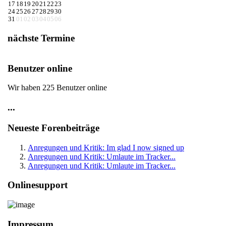
17
18
19
20
21
22
23
24
25
26
27
28
29
30
31
01
02
03
04
05
06
nächste Termine
Benutzer online
Wir haben 225 Benutzer online
...
Neueste Forenbeiträge
Anregungen und Kritik: Im glad I now signed up
Anregungen und Kritik: Umlaute im Tracker...
Anregungen und Kritik: Umlaute im Tracker...
Onlinesupport
Impressum