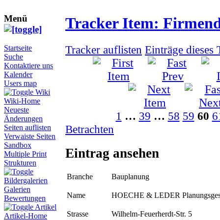
Menü
Tracker Item: Firmen
Tracker auflisten
Einträge dieses
Startseite
Suche
Kontaktiere uns
Kalender
Users map
Wiki
Wiki-Home
Neueste
1
…
39
…
58
59
60
6
Änderungen
Betrachten
Seiten auflisten
Verwaiste Seiten
Sandbox
Eintrag ansehen
Multiple Print
Strukturen
Branche
Bauplanung
Bildergalerien
Galerien
Name
HOECHE & LEDER Planungsgese
Bewertungen
Artikel
Strasse
Wilhelm-Feuerherdt-Str. 5
Artikel-Home