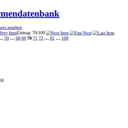
irmendatenbank
kers ansehen
Eintrag: 70/109
…
59
…
68
69
70
71
72
…
81
…
109
bH