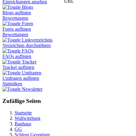
URL
Einreichungen ansehen
Blogs
Blogs auflisten
Bewertungen
Foren
Foren auflisten
Bewertungen
Linkverzeichnis
Verzeichnis durchstöbern
FAQs
FAQs auflisten
Tracker
Tracker auflisten
Umfragen
Umfragen auflisten
Statistiken
Newsletter
Zufällige Seiten
Startseite
Wallwitzburg
Bauhaus
GG
Schloss Georgium