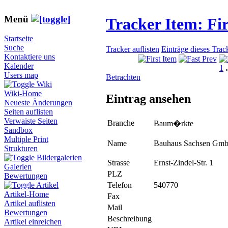
Menü
Tracker Item: F
Startseite
Suche
Tracker auflisten
Einträge dieses Trac
Kontaktiere uns
Kalender
1
Users map
Betrachten
Wiki
Wiki-Home
Eintrag ansehen
Neueste Änderungen
Seiten auflisten
Verwaiste Seiten
Branche
Baum�rkte
Sandbox
Multiple Print
Name
Bauhaus Sachsen Gm
Strukturen
Bildergalerien
Strasse
Ernst-Zindel-Str. 1
Galerien
PLZ
Bewertungen
Telefon
540770
Artikel
Artikel-Home
Fax
Artikel auflisten
Mail
Bewertungen
Beschreibung
Artikel einreichen