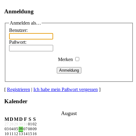
Anmeldung
Anmelden als…
Benutzer:
Paßwort:
Merken
Anmeldung
[
Registrieren
|
Ich habe mein Paßwort vergessen
]
Kalender
August
M
D
M
D
F
S
S
27
28
29
30
31
01
02
06
03
04
05
07
08
09
10
11
12
13
14
15
16