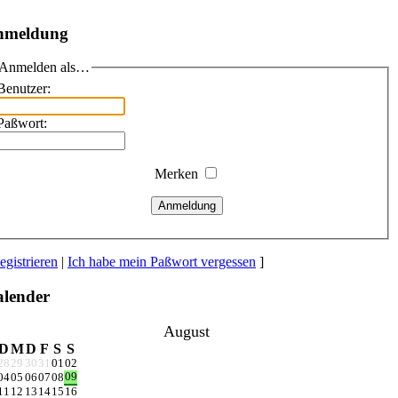
nmeldung
Anmelden als…
Benutzer:
Paßwort:
Merken
Anmeldung
egistrieren
|
Ich habe mein Paßwort vergessen
]
lender
August
D
M
D
F
S
S
28
29
30
31
01
02
09
04
05
06
07
08
11
12
13
14
15
16