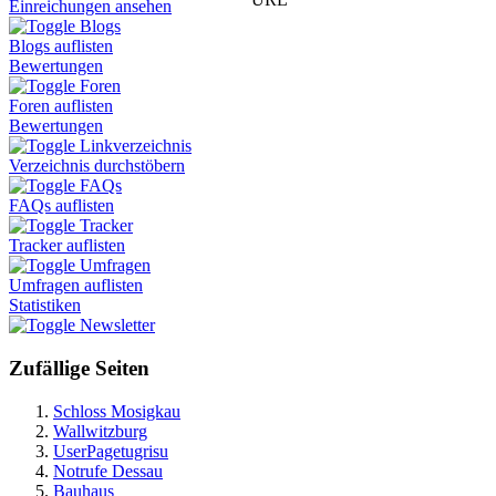
Einreichungen ansehen
Blogs
Blogs auflisten
Bewertungen
Foren
Foren auflisten
Bewertungen
Linkverzeichnis
Verzeichnis durchstöbern
FAQs
FAQs auflisten
Tracker
Tracker auflisten
Umfragen
Umfragen auflisten
Statistiken
Newsletter
Zufällige Seiten
Schloss Mosigkau
Wallwitzburg
UserPagetugrisu
Notrufe Dessau
Bauhaus