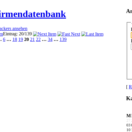
A
Firmendatenbank
rackers ansehen
Eintrag: 20/139
…
6
…
18
19
20
21
22
…
34
…
139
[
R
Ka
M
27
03
10