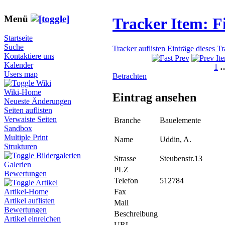
Menü
Tracker Item: 
Startseite
Suche
Tracker auflisten
Einträge dieses T
Kontaktiere uns
Kalender
1
Users map
Betrachten
Wiki
Wiki-Home
Eintrag ansehen
Neueste Änderungen
Seiten auflisten
Verwaiste Seiten
Branche
Bauelemente
Sandbox
Multiple Print
Name
Uddin, A.
Strukturen
Bildergalerien
Strasse
Steubenstr.13
Galerien
PLZ
Bewertungen
Telefon
512784
Artikel
Fax
Artikel-Home
Artikel auflisten
Mail
Bewertungen
Beschreibung
Artikel einreichen
URL