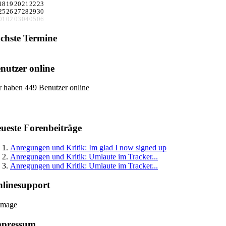
18
19
20
21
22
23
25
26
27
28
29
30
01
02
03
04
05
06
chste Termine
nutzer online
r haben 449 Benutzer online
ueste Forenbeiträge
Anregungen und Kritik: Im glad I now signed up
Anregungen und Kritik: Umlaute im Tracker...
Anregungen und Kritik: Umlaute im Tracker...
linesupport
mpressum