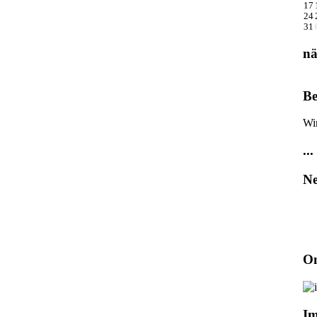
17
24
31
nä
Be
Wi
...
Ne
On
I