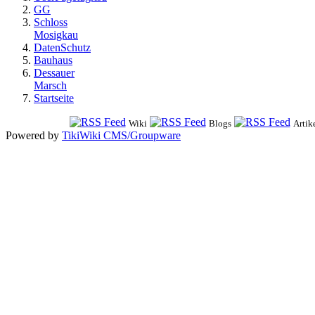
GG
Schloss
Mosigkau
DatenSchutz
Bauhaus
Dessauer
Marsch
Startseite
Wiki
Blogs
Artik
Powered by
TikiWiki CMS/Groupware