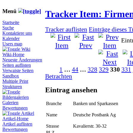
Menü
Tracker Item: Firme
Startseite
Suche
Tracker auflisten
Einträge dieses T
Kontaktiere uns
Kalender
Eint
Users map
Wiki
Wiki-Home
Neueste Änderungen
Seiten auflisten
1
…
44
…
328
329
330
331
Verwaiste Seiten
Betrachten
Sandbox
Multiple Print
Strukturen
Eintrag ansehen
Bildergalerien
Galerien
Branche
Banken und Sparkassen
Bewertungen
Artikel
Name
Deutsche Postbank Ag
Artikel-Home
Artikel auflisten
Strasse
Kavalierstr. 30-32
Bewertungen
PLZ