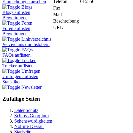
Telefon
615556
Einreichungen ansehen
Blogs
Fax
Blogs auflisten
Mail
Bewertungen
Beschreibung
Foren
URL
Foren auflisten
Bewertungen
Linkverzeichnis
Verzeichnis durchstöbern
FAQs
FAQs auflisten
Tracker
Tracker auflisten
Umfragen
Umfragen auflisten
Statistiken
Newsletter
Zufällige Seiten
DatenSchutz
Schloss Georgium
Sehenswürdigkeiten
Notrufe Dessau
Startseite