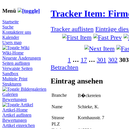
Menü
Tracker Item: Fir
Startseite
Suche
Tracker auflisten
Einträge die
Kontaktiere uns
Kalender
Users map
Wiki
Wiki-Home
Neueste Änderungen
1
…
17
…
301
302
303
Seiten auflisten
Betrachten
Verwaiste Seiten
Sandbox
Multiple Print
Eintrag ansehen
Strukturen
Bildergalerien
Galerien
Branche
B�ckereien
Bewertungen
Artikel
Name
Schieke, K.
Artikel-Home
Artikel auflisten
Strasse
Kornhausstr. 7
Bewertungen
PLZ
Artikel einreichen