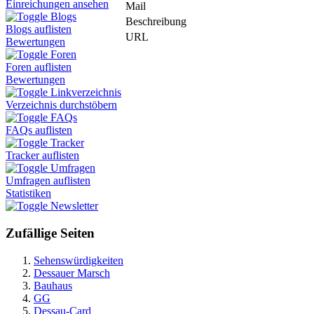
Einreichungen ansehen
Mail
Blogs
Beschreibung
Blogs auflisten
URL
Bewertungen
Foren
Foren auflisten
Bewertungen
Linkverzeichnis
Verzeichnis durchstöbern
FAQs
FAQs auflisten
Tracker
Tracker auflisten
Umfragen
Umfragen auflisten
Statistiken
Newsletter
Zufällige Seiten
Sehenswürdigkeiten
Dessauer Marsch
Bauhaus
GG
Dessau-Card