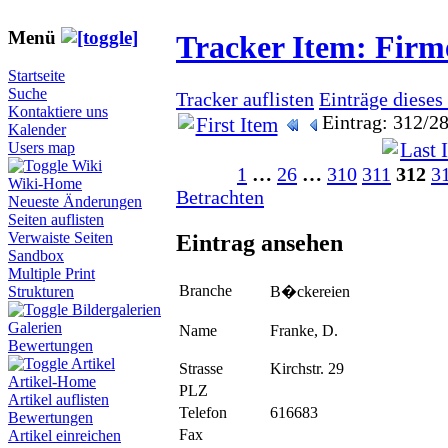
Menü
Tracker Item: Fir
Startseite
Suche
Tracker auflisten
Einträge dieses
Kontaktiere uns
Eintrag: 312/2
Kalender
Users map
Wiki
1
…
26
…
310
311
312
3
Wiki-Home
Betrachten
Neueste Änderungen
Seiten auflisten
Eintrag ansehen
Verwaiste Seiten
Sandbox
Multiple Print
Branche
B�ckereien
Strukturen
Bildergalerien
Galerien
Name
Franke, D.
Bewertungen
Artikel
Strasse
Kirchstr. 29
Artikel-Home
PLZ
Artikel auflisten
Telefon
616683
Bewertungen
Fax
Artikel einreichen