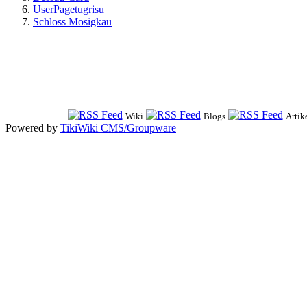
UserPagetugrisu
Schloss Mosigkau
Wiki
Blogs
Artik
Powered by
TikiWiki CMS/Groupware