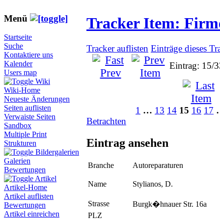
Menü
Tracker Item: Fir
Startseite
Suche
Tracker auflisten
Einträge dieses Tr
Kontaktiere uns
Kalender
Eintrag: 15/
Users map
Wiki
Wiki-Home
Neueste Änderungen
Seiten auflisten
1
…
13
14
15
16
17
Verwaiste Seiten
Betrachten
Sandbox
Multiple Print
Eintrag ansehen
Strukturen
Bildergalerien
Galerien
Branche
Autoreparaturen
Bewertungen
Artikel
Name
Stylianos, D.
Artikel-Home
Artikel auflisten
Strasse
Burgk�hnauer Str. 16a
Bewertungen
Artikel einreichen
PLZ