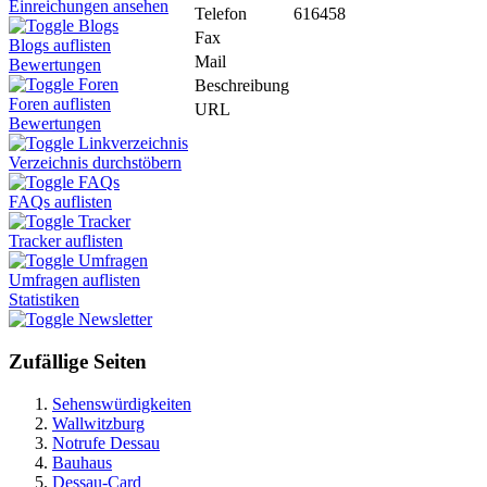
Einreichungen ansehen
Telefon
616458
Blogs
Fax
Blogs auflisten
Mail
Bewertungen
Foren
Beschreibung
Foren auflisten
URL
Bewertungen
Linkverzeichnis
Verzeichnis durchstöbern
FAQs
FAQs auflisten
Tracker
Tracker auflisten
Umfragen
Umfragen auflisten
Statistiken
Newsletter
Zufällige Seiten
Sehenswürdigkeiten
Wallwitzburg
Notrufe Dessau
Bauhaus
Dessau-Card