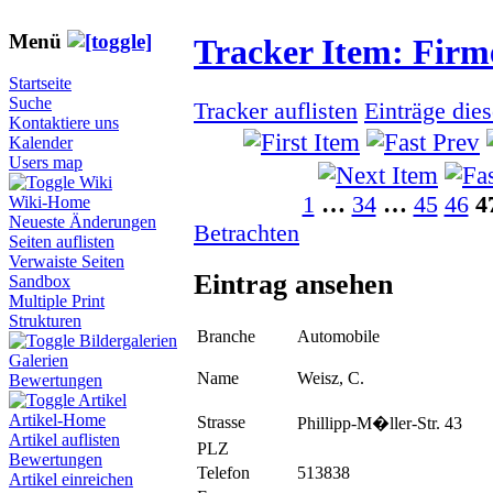
Menü
Tracker Item: Fir
Startseite
Suche
Tracker auflisten
Einträge die
Kontaktiere uns
Kalender
Users map
Wiki
1
…
34
…
45
46
4
Wiki-Home
Neueste Änderungen
Betrachten
Seiten auflisten
Verwaiste Seiten
Eintrag ansehen
Sandbox
Multiple Print
Strukturen
Branche
Automobile
Bildergalerien
Galerien
Name
Weisz, C.
Bewertungen
Artikel
Artikel-Home
Strasse
Phillipp-M�ller-Str. 43
Artikel auflisten
PLZ
Bewertungen
Telefon
513838
Artikel einreichen