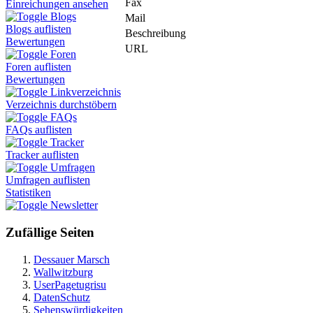
Fax
Einreichungen ansehen
Blogs
Mail
Blogs auflisten
Beschreibung
Bewertungen
URL
Foren
Foren auflisten
Bewertungen
Linkverzeichnis
Verzeichnis durchstöbern
FAQs
FAQs auflisten
Tracker
Tracker auflisten
Umfragen
Umfragen auflisten
Statistiken
Newsletter
Zufällige Seiten
Dessauer Marsch
Wallwitzburg
UserPagetugrisu
DatenSchutz
Sehenswürdigkeiten