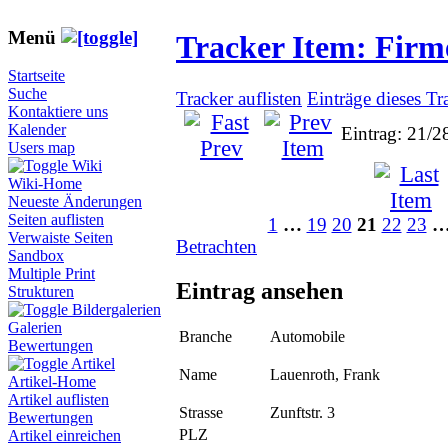
Menü
Tracker Item: Fir
Startseite
Suche
Tracker auflisten
Einträge dieses Tr
Kontaktiere uns
Kalender
Eintrag: 21/2
Users map
Wiki
Wiki-Home
Neueste Änderungen
Seiten auflisten
1
…
19
20
21
22
23
Verwaiste Seiten
Betrachten
Sandbox
Multiple Print
Eintrag ansehen
Strukturen
Bildergalerien
Galerien
Branche
Automobile
Bewertungen
Artikel
Name
Lauenroth, Frank
Artikel-Home
Artikel auflisten
Strasse
Zunftstr. 3
Bewertungen
PLZ
Artikel einreichen