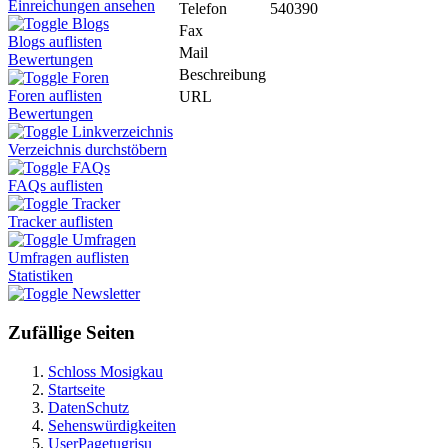
Einreichungen ansehen
Telefon
540390
Blogs
Fax
Blogs auflisten
Mail
Bewertungen
Beschreibung
Foren
Foren auflisten
URL
Bewertungen
Linkverzeichnis
Verzeichnis durchstöbern
FAQs
FAQs auflisten
Tracker
Tracker auflisten
Umfragen
Umfragen auflisten
Statistiken
Newsletter
Zufällige Seiten
Schloss Mosigkau
Startseite
DatenSchutz
Sehenswürdigkeiten
UserPagetugrisu