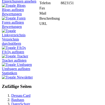
Einreichungen ansehen
Telefon
8823151
Blogs
Fax
Blogs auflisten
Mail
Bewertungen
Foren
Beschreibung
Foren auflisten
URL
Bewertungen
Linkverzeichnis
Verzeichnis
durchstöbern
FAQs
FAQs auflisten
Tracker
Tracker auflisten
Umfragen
Umfragen auflisten
Statistiken
Newsletter
Zufällige Seiten
Dessau-Card
Bauhaus
DatenSchutz