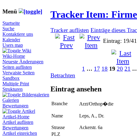
Menü
Tracker Item: Firm
Startseite
Suche
Tracker auflisten
Einträge dieses Tra
Kontaktiere uns
Kalender
Eintrag: 19/4
Users map
Wiki
Wiki-Home
Neueste Änderungen
Seiten auflisten
1
…
17
18
19
20
21
Verwaiste Seiten
Betrachten
Sandbox
Multiple Print
Eintrag ansehen
Strukturen
Bildergalerien
Galerien
Branche
Arzt/Orthop�die
Bewertungen
Artikel
Name
Leps, A., Dr.
Artikel-Home
Artikel auflisten
Strasse
Ackerstr. 6a
Bewertungen
Artikel einreichen
PLZ