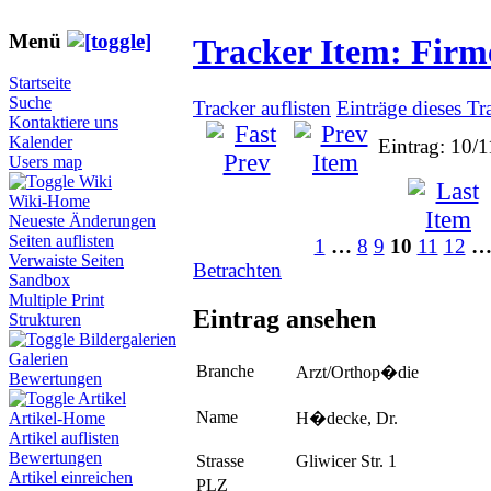
Menü
Tracker Item: Fir
Startseite
Suche
Tracker auflisten
Einträge dieses Tr
Kontaktiere uns
Kalender
Eintrag: 10/
Users map
Wiki
Wiki-Home
Neueste Änderungen
Seiten auflisten
1
…
8
9
10
11
12
Verwaiste Seiten
Betrachten
Sandbox
Multiple Print
Eintrag ansehen
Strukturen
Bildergalerien
Galerien
Branche
Arzt/Orthop�die
Bewertungen
Artikel
Name
H�decke, Dr.
Artikel-Home
Artikel auflisten
Bewertungen
Strasse
Gliwicer Str. 1
Artikel einreichen
PLZ