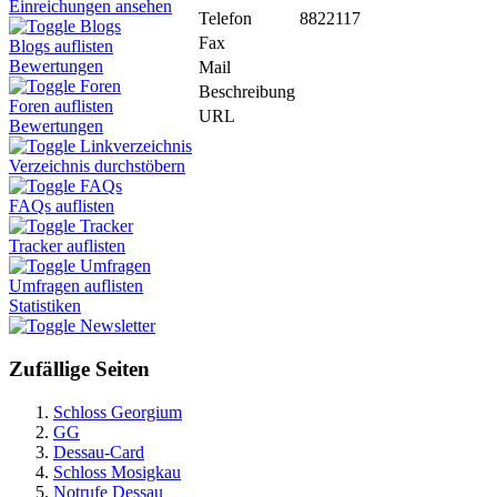
Einreichungen ansehen
Telefon
8822117
Blogs
Fax
Blogs auflisten
Bewertungen
Mail
Foren
Beschreibung
Foren auflisten
URL
Bewertungen
Linkverzeichnis
Verzeichnis durchstöbern
FAQs
FAQs auflisten
Tracker
Tracker auflisten
Umfragen
Umfragen auflisten
Statistiken
Newsletter
Zufällige Seiten
Schloss Georgium
GG
Dessau-Card
Schloss Mosigkau
Notrufe Dessau