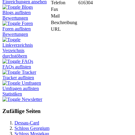
Einreichungen ansehen
Telefon
616304
Blogs
Fax
Blogs auflisten
Mail
Bewertungen
Beschreibung
Foren
Foren auflisten
URL
Bewertungen
Linkverzeichnis
Verzeichnis
durchstöbern
FAQs
FAQs auflisten
Tracker
Tracker auflisten
Umfragen
Umfragen auflisten
Statistiken
Newsletter
Zufällige Seiten
Dessau-Card
Schloss Georgium
Schloss Mosigkau