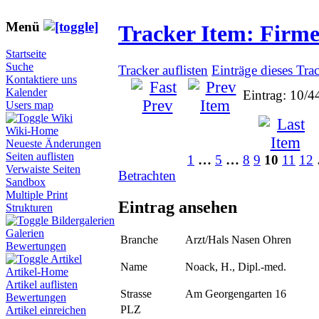
Menü
Tracker Item: Firm
Startseite
Suche
Tracker auflisten
Einträge dieses Tra
Kontaktiere uns
Kalender
Eintrag: 10/4
Users map
Wiki
Wiki-Home
Neueste Änderungen
Seiten auflisten
1
…
5
…
8
9
10
11
12
Verwaiste Seiten
Betrachten
Sandbox
Multiple Print
Eintrag ansehen
Strukturen
Bildergalerien
Galerien
Branche
Arzt/Hals Nasen Ohren
Bewertungen
Artikel
Name
Noack, H., Dipl.-med.
Artikel-Home
Artikel auflisten
Strasse
Am Georgengarten 16
Bewertungen
PLZ
Artikel einreichen