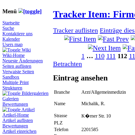
Menü
Tracker Item: Fir
Startseite
Suche
Tracker auflisten
Einträge die
Kontaktiere uns
Kalender
Users map
Wiki
1
…
110
111
112
1
Wiki-Home
Neueste Änderungen
Betrachten
Seiten auflisten
Verwaiste Seiten
Eintrag ansehen
Sandbox
Multiple Print
Strukturen
Branche
Arzt/Allgemeinmedizin
Bildergalerien
Galerien
Name
Michalik, R.
Bewertungen
Artikel
Artikel-Home
Strasse
K�rner Str. 10
Artikel auflisten
PLZ
Bewertungen
Telefon
2201585
Artikel einreichen