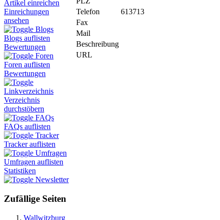
PLZ
Artikel einreichen
Telefon
613713
Einreichungen
ansehen
Fax
Blogs
Mail
Blogs auflisten
Beschreibung
Bewertungen
URL
Foren
Foren auflisten
Bewertungen
Linkverzeichnis
Verzeichnis
durchstöbern
FAQs
FAQs auflisten
Tracker
Tracker auflisten
Umfragen
Umfragen auflisten
Statistiken
Newsletter
Zufällige Seiten
Wallwitzburg