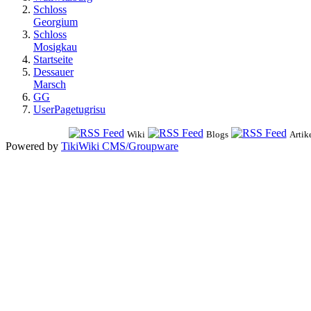
Schloss
Georgium
Schloss
Mosigkau
Startseite
Dessauer
Marsch
GG
UserPagetugrisu
Wiki
Blogs
Artik
Powered by
TikiWiki CMS/Groupware