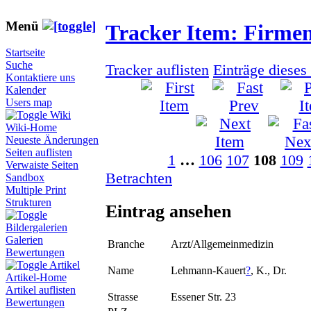
Menü
Tracker Item: Firme
Startseite
Suche
Tracker auflisten
Einträge dieses
Kontaktiere uns
Kalender
Users map
Wiki
Wiki-Home
Neueste Änderungen
Seiten auflisten
1
…
106
107
108
109
Verwaiste Seiten
Betrachten
Sandbox
Multiple Print
Strukturen
Eintrag ansehen
Bildergalerien
Galerien
Branche
Arzt/Allgemeinmedizin
Bewertungen
Artikel
Name
Lehmann-Kauert
?
, K., Dr.
Artikel-Home
Artikel auflisten
Strasse
Essener Str. 23
Bewertungen