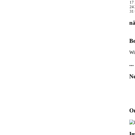
17
24
31
nä
Be
Wi
...
Ne
On
I