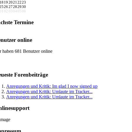
18
19
20
21
22
23
25
26
27
28
29
30
01
02
03
04
05
06
chste Termine
nutzer online
r haben 681 Benutzer online
ueste Forenbeiträge
Anregungen und Kritik: Im glad I now signed up
Anregungen und Kritik: Umlaute im Tracker...
Anregungen und Kritik: Umlaute im Tracker...
linesupport
mpressum