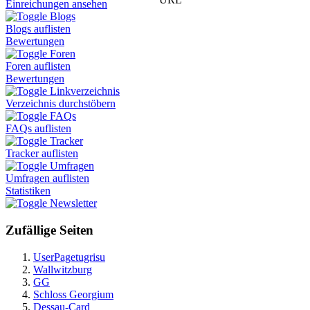
Einreichungen ansehen
Blogs
Blogs auflisten
Bewertungen
Foren
Foren auflisten
Bewertungen
Linkverzeichnis
Verzeichnis durchstöbern
FAQs
FAQs auflisten
Tracker
Tracker auflisten
Umfragen
Umfragen auflisten
Statistiken
Newsletter
Zufällige Seiten
UserPagetugrisu
Wallwitzburg
GG
Schloss Georgium
Dessau-Card