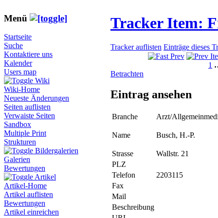
Menü
Tracker Item: 
Startseite
Suche
Tracker auflisten
Einträge dieses T
Kontaktiere uns
Kalender
1
Users map
Betrachten
Wiki
Wiki-Home
Eintrag ansehen
Neueste Änderungen
Seiten auflisten
Verwaiste Seiten
Branche
Arzt/Allgemeinmedi
Sandbox
Multiple Print
Name
Busch, H.-P.
Strukturen
Bildergalerien
Strasse
Wallstr. 21
Galerien
PLZ
Bewertungen
Telefon
2203115
Artikel
Fax
Artikel-Home
Artikel auflisten
Mail
Bewertungen
Beschreibung
Artikel einreichen
URL