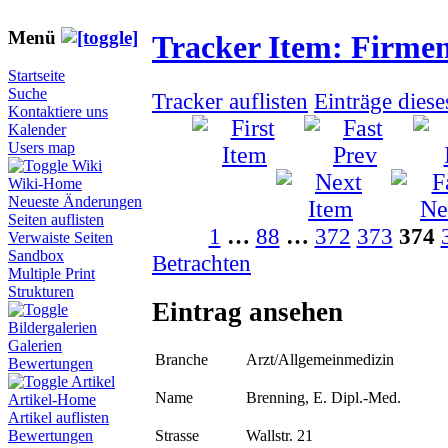
Menü
Tracker Item: Firme
Startseite
Suche
Tracker auflisten
Einträge dies
Kontaktiere uns
Kalender
Users map
Wiki
Wiki-Home
Neueste Änderungen
Seiten auflisten
1
…
88
…
372
373
374
Verwaiste Seiten
Sandbox
Betrachten
Multiple Print
Strukturen
Eintrag ansehen
Bildergalerien
Galerien
Branche
Arzt/Allgemeinmedizin
Bewertungen
Artikel
Name
Brenning, E. Dipl.-Med.
Artikel-Home
Artikel auflisten
Strasse
Wallstr. 21
Bewertungen