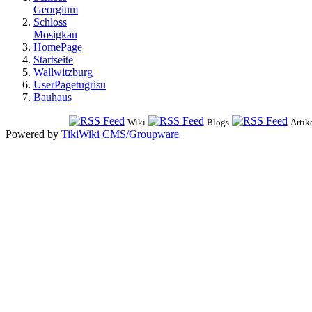
Georgium
Schloss
Mosigkau
HomePage
Startseite
Wallwitzburg
UserPagetugrisu
Bauhaus
Wiki
Blogs
Artik
Powered by
TikiWiki CMS/Groupware