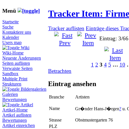
Menü
Tracker Item: Firm
Startseite
Suche
Tracker auflisten
Einträge dieses Tra
Kontaktiere uns
Kalender
Eintrag: 3/66
Users map
Wiki
Wiki-Home
Neueste Änderungen
Seiten auflisten
1
2
3
4
5
…
10
Verwaiste Seiten
Betrachten
Sandbox
Multiple Print
Eintrag ansehen
Strukturen
Bildergalerien
Galerien
Branche
Artisten
Bewertungen
Artikel
Name
Gr�nder Hans-J�rgen
?
u. 
Artikel-Home
Artikel auflisten
Strasse
Obstmustergarten 76
Bewertungen
Artikel einreichen
PLZ