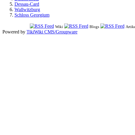
Dessau-Card
Wallwitzburg
Schloss Georgium
Wiki
Blogs
Artik
Powered by
TikiWiki CMS/Groupware