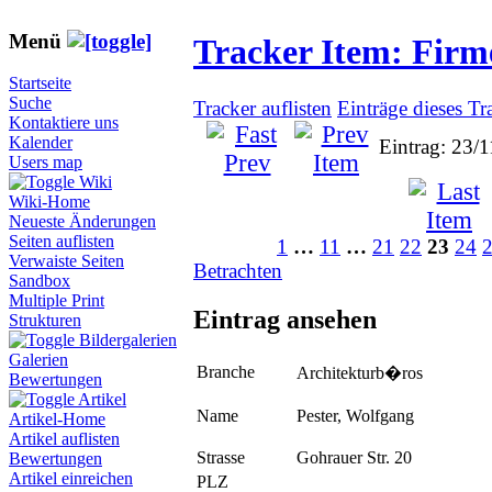
Menü
Tracker Item: Fir
Startseite
Suche
Tracker auflisten
Einträge dieses Tr
Kontaktiere uns
Kalender
Eintrag: 23/
Users map
Wiki
Wiki-Home
Neueste Änderungen
Seiten auflisten
1
…
11
…
21
22
23
24
Verwaiste Seiten
Betrachten
Sandbox
Multiple Print
Eintrag ansehen
Strukturen
Bildergalerien
Galerien
Branche
Architekturb�ros
Bewertungen
Artikel
Name
Pester, Wolfgang
Artikel-Home
Artikel auflisten
Strasse
Gohrauer Str. 20
Bewertungen
Artikel einreichen
PLZ