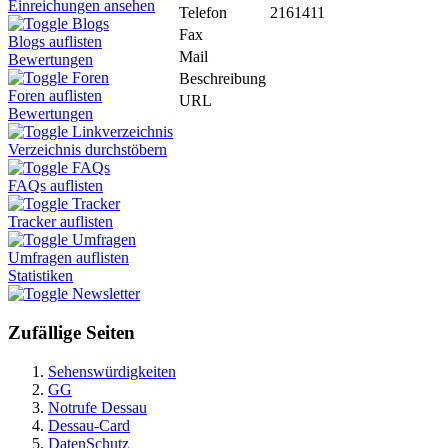
Einreichungen ansehen
Telefon
2161411
Blogs
Fax
Blogs auflisten
Mail
Bewertungen
Foren
Beschreibung
Foren auflisten
URL
Bewertungen
Linkverzeichnis
Verzeichnis durchstöbern
FAQs
FAQs auflisten
Tracker
Tracker auflisten
Umfragen
Umfragen auflisten
Statistiken
Newsletter
Zufällige Seiten
Sehenswürdigkeiten
GG
Notrufe Dessau
Dessau-Card
DatenSchutz