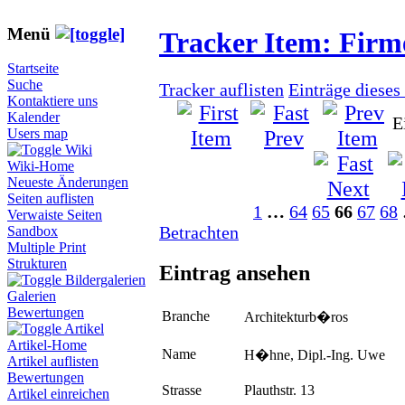
Menü
Tracker Item: Fir
Startseite
Suche
Tracker auflisten
Einträge dieses
Kontaktiere uns
Kalender
E
Users map
Wiki
Wiki-Home
Neueste Änderungen
Seiten auflisten
1
…
64
65
66
67
68
Verwaiste Seiten
Betrachten
Sandbox
Multiple Print
Strukturen
Eintrag ansehen
Bildergalerien
Galerien
Bewertungen
Branche
Architekturb�ros
Artikel
Artikel-Home
Name
H�hne, Dipl.-Ing. Uwe
Artikel auflisten
Bewertungen
Strasse
Plauthstr. 13
Artikel einreichen