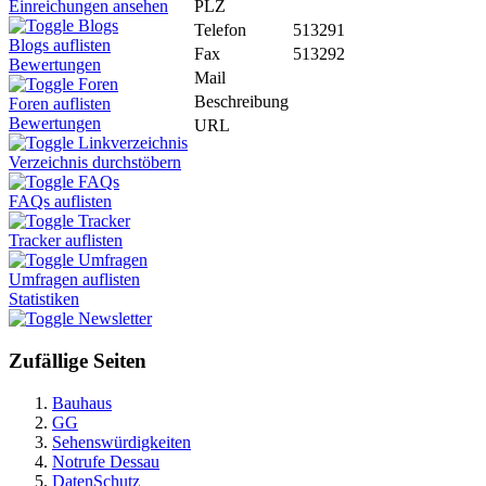
PLZ
Einreichungen ansehen
Blogs
Telefon
513291
Blogs auflisten
Fax
513292
Bewertungen
Mail
Foren
Beschreibung
Foren auflisten
Bewertungen
URL
Linkverzeichnis
Verzeichnis durchstöbern
FAQs
FAQs auflisten
Tracker
Tracker auflisten
Umfragen
Umfragen auflisten
Statistiken
Newsletter
Zufällige Seiten
Bauhaus
GG
Sehenswürdigkeiten
Notrufe Dessau
DatenSchutz